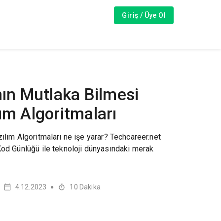
Giriş / Üye Ol
nın Mutlaka Bilmesi
ım Algoritmaları
ılım Algoritmaları ne işe yarar? Techcareer.net
Kod Günlüğü ile teknoloji dünyasındaki merak
4.12.2023
10
Dakika
●