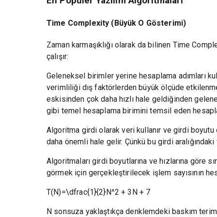
En Popüler Yazılım Algoritmaları
Time Complexity (Büyük O Gösterimi)
Zaman karmaşıklığı olarak da bilinen Time Complexi
çalışır:
Geleneksel birimler yerine hesaplama adımları kulla
verimliliği dış faktörlerden büyük ölçüde etkilenm
eskisinden çok daha hızlı hale geldiğinden gelen
gibi temel hesaplama birimini temsil eden hesaplam
Algoritma girdi olarak veri kullanır ve girdi boyutu 
daha önemli hale gelir. Çünkü bu girdi aralığındaki
Algoritmaları girdi boyutlarına ve hızlarına göre sı
görmek için gerçekleştirilecek işlem sayısının he
T(N)=\dfrac{1}{2}N^2 + 3N + 7
N sonsuza yaklaştıkça denklemdeki baskım terim N^