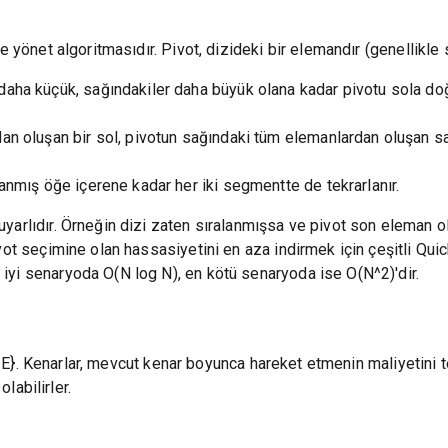
e yönet algoritmasıdır. Pivot, dizideki bir elemandır (genellikle s
aha küçük, sağındakiler daha büyük olana kadar pivotu sola doğr
an oluşan bir sol, pivotun sağındaki tüm elemanlardan oluşan sa
lanmış öğe içerene kadar her iki segmentte de tekrarlanır.
yarlıdır. Örneğin dizi zaten sıralanmışsa ve pivot son eleman o
vot seçimine olan hassasiyetini en aza indirmek için çeşitli Quic
iyi senaryoda O(N log N), en kötü senaryoda ise O(N^2)'dir.
{V, E}. Kenarlar, mevcut kenar boyunca hareket etmenin maliyetini 
olabilirler.