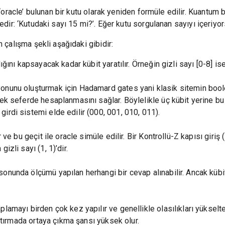
oracle’ bulunan bir kutu olarak yeniden formüle edilir. Kuantum 
ldedir: ‘Kutudaki sayı 15 mi?’. Eğer kutu sorgulanan sayıyı içeriy
çalışma şekli aşağıdaki gibidir:
ğını kapsayacak kadar kübit yaratılır. Örneğin gizli sayı [0-8] is
nunu oluşturmak için Hadamard gates yani klasik sitemin boolea
ek seferde hesaplanmasını sağlar. Böylelikle üç kübit yerine bu 
rdi sistemi elde edilir (000, 001, 010, 011).
ve bu geçit ile oracle simüle edilir. Bir Kontrollü-Z kapısı giriş (1
zli sayı (1, 1)’dir.
nunda ölçümü yapılan herhangi bir cevap alınabilir. Ancak kübit
lamayı birden çok kez yapılır ve genellikle olasılıkları yükselte
ıştırmada ortaya çıkma şansı yüksek olur.