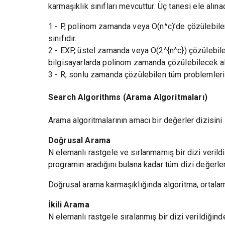
karmaşıklık sınıfları mevcuttur. Üç tanesi ele alına
1 - P, polinom zamanda veya O(n^c)’de çözülebilen
sınıfıdır.
2 - EXP, üstel zamanda veya O(2^{n^c}) çözülebile
bilgisayarlarda polinom zamanda çözülebilecek alg
3 - R, sonlu zamanda çözülebilen tüm problemleri t
Search Algorithms (Arama Algoritmaları)
Arama algoritmalarının amacı bir değerler dizisin
Doğrusal Arama
N elemanlı rastgele ve sırlanmamış bir dizi verildi
programın aradığını bulana kadar tüm dizi değerler
Doğrusal arama karmaşıklığında algoritma, ortalama
İkili Arama
N elemanlı rastgele sıralanmış bir dizi verildiğind