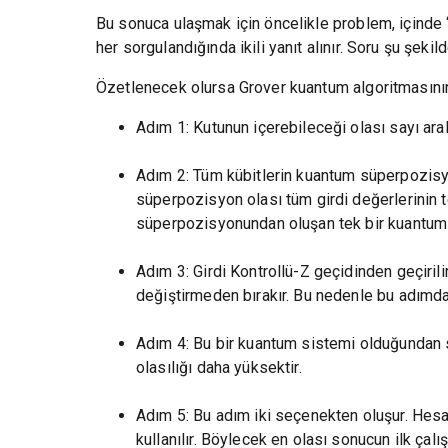
Bu sonuca ulaşmak için öncelikle problem, içinde ‘
her sorgulandığında ikili yanıt alınır. Soru şu şeki
Özetlenecek olursa Grover kuantum algoritmasının 
Adım 1: Kutunun içerebileceği olası sayı aralı
Adım 2: Tüm kübitlerin kuantum süperpozisyo
süperpozisyon olası tüm girdi değerlerinin t
süperpozisyonundan oluşan tek bir kuantum gi
Adım 3: Girdi Kontrollü-Z geçidinden geçirilir 
değiştirmeden bırakır. Bu nedenle bu adımda gi
Adım 4: Bu bir kuantum sistemi olduğundan so
olasılığı daha yüksektir.
Adım 5: Bu adım iki seçenekten oluşur. Hesap
kullanılır. Böylecek en olası sonucun ilk çal