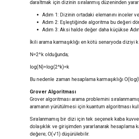
daraltmak için dizinin sıralanmış düzeninden yararla
Adım 1: Dizinin ortadaki elemanını inceler ve 
Adım 2: Eşleştiğinde algoritma bu değeri dön
Adım 3: Aksi halde değer daha küçükse Adım 
İkili arama karmaşıklığı en kötü senaryoda diziyi 
N=2^k olduğunda;
log(N)=log(2^k)=k
Bu nedenle zaman hesaplama karmaşıklığı O(log(N)
Grover Algoritması
Grover algoritması arama problemini sıralanmamış 
aramanın yürütülmesi için kuantum algoritması kulla
Sıralanmamış bir dizi için tek seçenek kaba kuvv
dolaşıklık ve girişimden yararlanarak hesaplama ka
değere; O(√1) düşürülebilir.