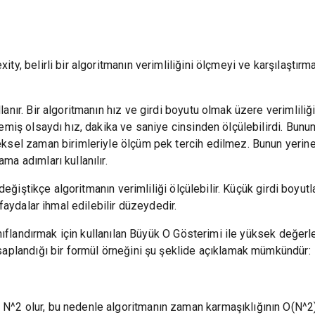
ty, belirli bir algoritmanın verimliliğini ölçmeyi ve karşılaştı
nır. Bir algoritmanın hız ve girdi boyutu olmak üzere verimliliğin
emiş olsaydı hız, dakika ve saniye cinsinden ölçülebilirdi. Bun
eksel zaman birimleriyle ölçüm pek tercih edilmez. Bunun yerine
a adımları kullanılır.
değiştikçe algoritmanın verimliliği ölçülebilir. Küçük girdi boyutl
 faydalar ihmal edilebilir düzeydedir.
nıflandırmak için kullanılan Büyük O Gösterimi ile yüksek değerlerde
saplandığı bir formül örneğini şu şeklide açıklamak mümkündür:
2 olur, bu nedenle algoritmanın zaman karmaşıklığının O(N^2) ol