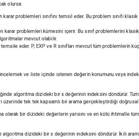
cak olursa:
 karar problemleri sınıfını temsil eder. Bu problem sınıfı klasi
n karar problemleri kümesini içerir. Bu sınıf problemlerini kla
oritmalar mevcut olabilir.
emsile eder. P, EXP ve R sınıfları mevcut tüm problemlerin küçük
i incelemek ve liste içinde istenen değerin konumunu veya indek
ğinde algoritma dizideki bir x değerinin indeksini döndürür. Tüm 
i üzerinde tek tek kapsamlı bir arama gerçekleştirdiği doğrusal
 olarak bir dizideki değerlerin yarısını ve en kötü ihtimalle tüm
e algoritma dizideki bir x değerinin indeksini döndürür. İkili ara