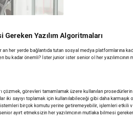
i Gereken Yazılım Algoritmaları
 an her yerde bağlantıda tutan sosyal medya platformlarına kad
en bu kadar önemli? İster junior ister senior ol her yazılımcını
arı çözmek, görevleri tamamlamak üzere kullanılan prosedürlerin
ar iki sayıyı toplamak için kullanılabileceği gibi daha karmaşık 
sistemleri birçok komutu yerine getiremeyebilir, işlemleri etkil
a senior ayırt etmeksizin her yazılımcının mutlaka bilmesi gerek