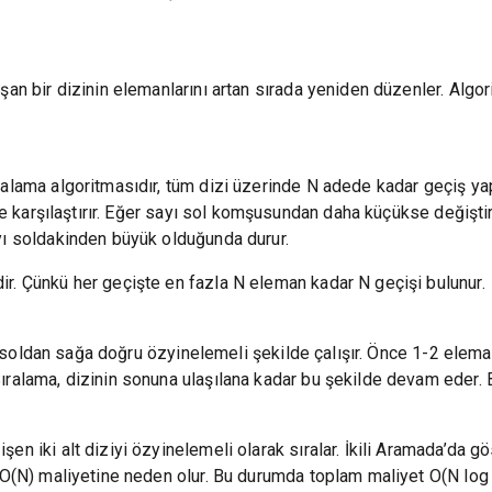
şan bir dizinin elemanlarını artan sırada yeniden düzenler. Algo
alama algoritmasıdır, tüm dizi üzerinde N adede kadar geçiş yapa
ile karşılaştırır. Eğer sayı sol komşusundan daha küçükse değiştiri
yı soldakinden büyük olduğunda durur.
r. Çünkü her geçişte en fazla N eleman kadar N geçişi bulunur.
re soldan sağa doğru özyinelemeli şekilde çalışır. Önce 1-2 eleman
ıralama, dizinin sonuna ulaşılana kadar bu şekilde devam eder. 
 iki alt diziyi özyinelemeli olarak sıralar. İkili Aramada’da göst
 O(N) maliyetine neden olur. Bu durumda toplam maliyet O(N log 