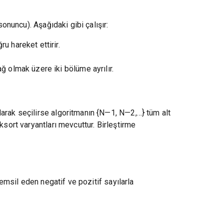
onuncu). Aşağıdaki gibi çalışır:
u hareket ettirir.
ğ olmak üzere iki bölüme ayrılır.
larak seçilirse algoritmanın {N—1, N—2,…} tüm alt
ksort varyantları mevcuttur. Birleştirme
temsil eden negatif ve pozitif sayılarla