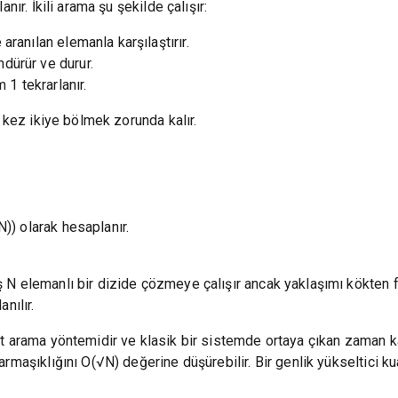
nır. İkili arama şu şekilde çalışır:
aranılan elemanla karşılaştırır.
dürür ve durur.
1 tekrarlanır.
k kez ikiye bölmek zorunda kalır.
) olarak hesaplanır.
N elemanlı bir dizide çözmeye çalışır ancak yaklaşımı kökten fa
nılır.
et arama yöntemidir ve klasik bir sistemde ortaya çıkan zaman k
rmaşıklığını O(√N) değerine düşürebilir. Bir genlik yükseltici k