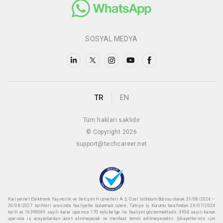
SOSYAL MEDYA
TR
EN
Tüm hakları saklıdır
© Copyright 2026
support@techcareer.net
Kariyer.net Elektronik Yayıncılık ve İletişim Hizmetleri A.Ş. Özel İstihdam Bürosu olarak 31/08/2024 –
30/08/2027 tarihleri arasında faaliyette bulunmak üzere, Türkiye İş Kurumu tarafından 26/07/2024
tarih ve 16398069 sayılı karar uyarınca 170 nolu belge ile faaliyet göstermektedir. 4904 sayılı kanun
uyarınca iş arayanlardan ücret alınmayacak ve menfaat temin edilmeyecektir. Şikayetleriniz için