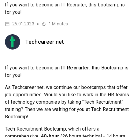
If you want to become an IT Recruiter, this bootcamp is
for you!
25.01.2023
1
Minutes
●
Techcareer.net
If you want to become an
IT Recruiter
, this Bootcamp is
for you!
As Techcareer.net, we continue our bootcamps that offer
job opportunities. Would you like to work in the HR teams
of technology companies by taking "Tech Recruitment"
training? Then we are waiting for you at Tech Recruitment
Bootcamp!
Tech Recruitment Bootcamp, which offers a
comprehensive
40-hour
(26 hours technical - 14 hours