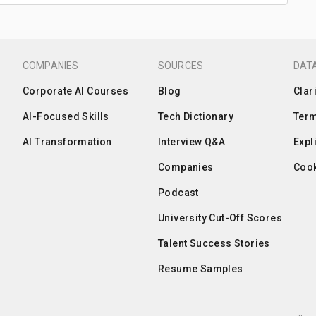
COMPANIES
SOURCES
DATA
Corporate AI Courses
Blog
Clar
AI-Focused Skills
Tech Dictionary
Term
AI Transformation
Interview Q&A
Expl
Companies
Cook
Podcast
University Cut-Off Scores
Talent Success Stories
Resume Samples