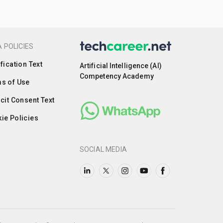
 POLICIES
ification Text
Artificial Intelligence (AI)
Competency Academy
s of Use
icit Consent Text
ie Policies
SOCIAL MEDIA