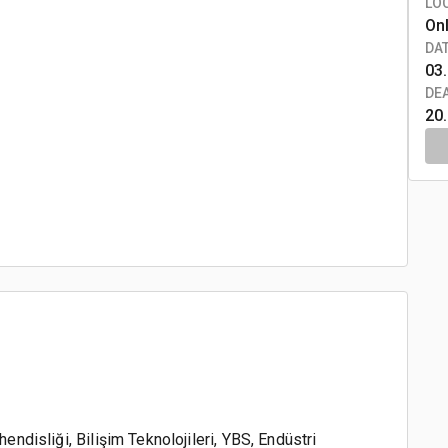
LO
On
DA
03.
DE
20
hendisliği, Bilişim Teknolojileri, YBS, Endüstri