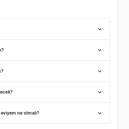
k?
k?
şecek?
 seviyem ne olmalı?