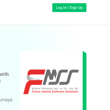
Log In / Sign Up
with

ışmaya