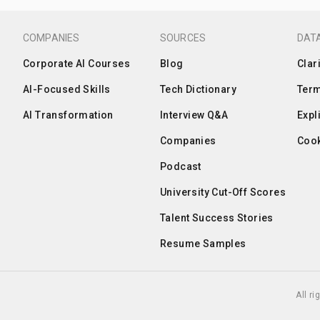
COMPANIES
SOURCES
DATA
Corporate AI Courses
Blog
Clar
AI-Focused Skills
Tech Dictionary
Term
AI Transformation
Interview Q&A
Expl
Companies
Cook
Podcast
University Cut-Off Scores
Talent Success Stories
Resume Samples
All r