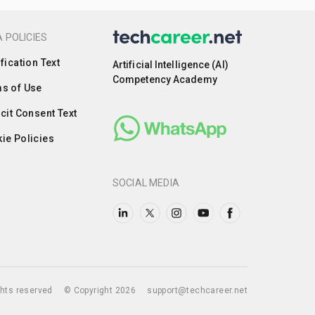
 POLICIES
ification Text
Artificial Intelligence (AI)
Competency Academy
s of Use
icit Consent Text
ie Policies
SOCIAL MEDIA
ights reserved
© Copyright 2026
support@techcareer.net