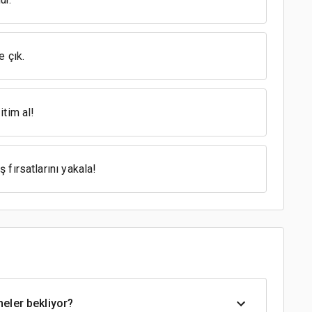
e çık.
tim al!
ş fırsatlarını yakala!
neler bekliyor?