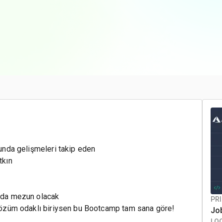
sunda gelişmeleri takip eden
tkın
anda mezun olacak
PRI
e çözüm odaklı biriysen bu Bootcamp tam sana göre!
Jo
LO