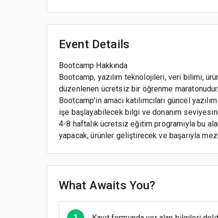
Event Details
Bootcamp Hakkında
Bootcamp, yazılım teknolojileri, veri bilimi, ür
düzenlenen ücretsiz bir öğrenme maratonudur
Bootcamp'in amacı katılımcıları güncel yazılım t
işe başlayabilecek bilgi ve donanım seviyesine
4-8 haftalık ücretsiz eğitim programıyla bu al
yapacak, ürünler geliştirecek ve başarıyla mezu
What Awaits You?
1
Kayıt formunda yer alan bilgileri dold