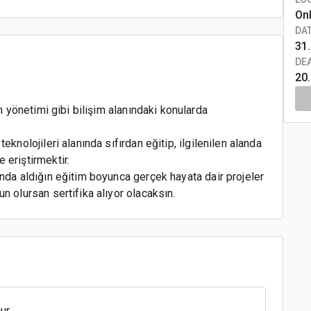
On
DA
31.
DE
20
ün yönetimi gibi bilişim alanındaki konularda
.
eknolojileri alanında sıfırdan eğitip, ilgilenilen alanda
 eriştirmektir.
anda aldığın eğitim boyunca gerçek hayata dair projeler
n olursan sertifika alıyor olacaksın.
ur.