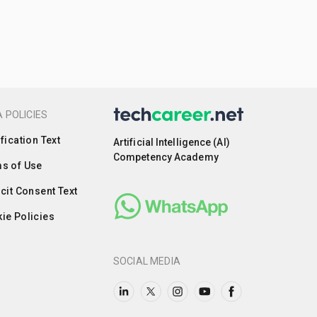
 POLICIES
ification Text
Artificial Intelligence (AI)
Competency Academy
s of Use
icit Consent Text
ie Policies
SOCIAL MEDIA