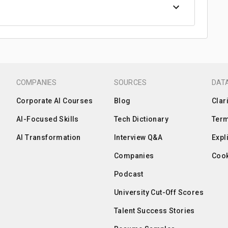
COMPANIES
SOURCES
DATA
Corporate AI Courses
Blog
Clar
AI-Focused Skills
Tech Dictionary
Term
AI Transformation
Interview Q&A
Expl
Companies
Cook
Podcast
University Cut-Off Scores
Talent Success Stories