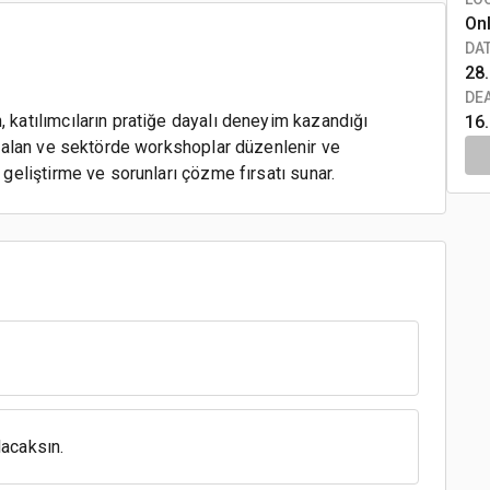
On
DA
28.
DE
, katılımcıların pratiğe dayalı deneyim kazandığı
16
klı alan ve sektörde workshoplar düzenlenir ve
i geliştirme ve sorunları çözme fırsatı sunar.
acaksın.