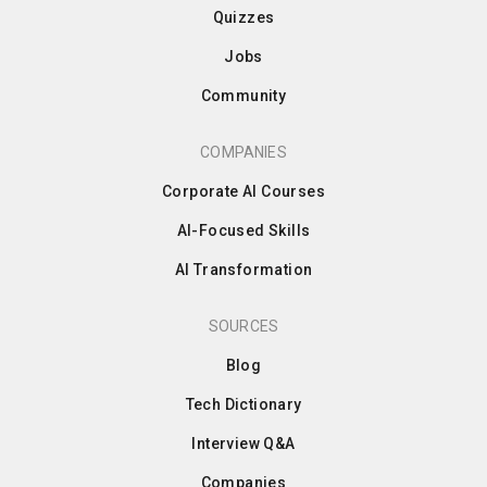
Quizzes
Jobs
Community
COMPANIES
Corporate AI Courses
AI-Focused Skills
AI Transformation
SOURCES
Blog
Tech Dictionary
Interview Q&A
Companies