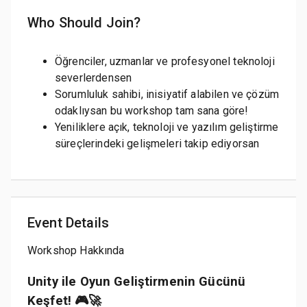
Who Should Join?
Öğrenciler, uzmanlar ve profesyonel teknoloji
severlerdensen
Sorumluluk sahibi, inisiyatif alabilen ve çözüm
odaklıysan bu workshop tam sana göre!
Yeniliklere açık, teknoloji ve yazılım geliştirme
süreçlerindeki gelişmeleri takip ediyorsan
Event Details
Workshop Hakkında
Unity ile Oyun Geliştirmenin Gücünü
Keşfet! 🎮🚀