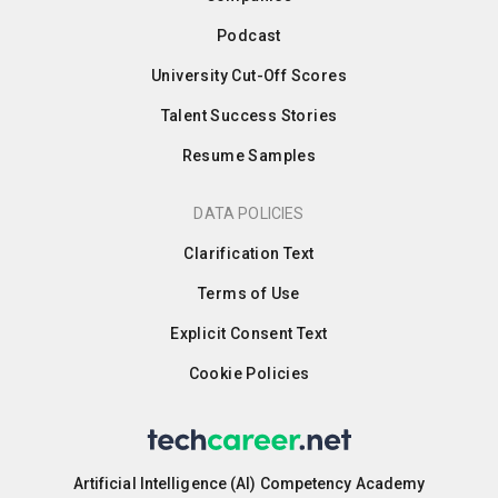
Podcast
University Cut-Off Scores
Talent Success Stories
Resume Samples
DATA POLICIES
Clarification Text
Terms of Use
Explicit Consent Text
Cookie Policies
Artificial Intelligence (AI) Competency Academy