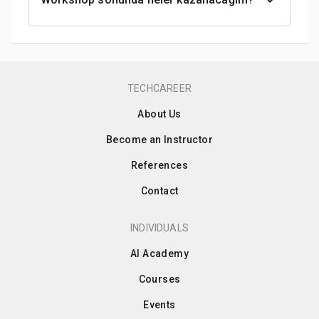
TECHCAREER
About Us
Become an Instructor
References
Contact
INDIVIDUALS
AI Academy
Courses
Events