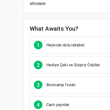
altındadır.
What Awaits You?
1
Heyecan dolu rekabet
2
Hediye Çeki ve Sürpriz Ödüller
3
Bootcamp fırsatı
4
Canlı yayınlar