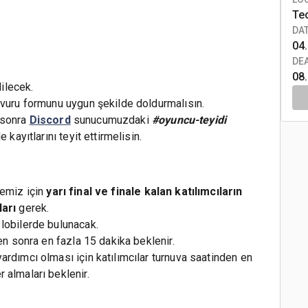
Te
DA
04.
DE
08
dilecek.
şvuru formunu uygun şekilde doldurmalısın.
 sonra
Discord
sunucumuzdaki
#oyuncu-teyidi
kayıtlarını teyit ettirmelisin.
memiz için
yarı final ve finale kalan katılımcıların
ları
gerek.
lobilerde bulunacak.
en sonra en fazla 15 dakika beklenir.
rdımcı olması için katılımcılar turnuva saatinden en
 almaları beklenir.