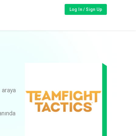
Log In / Sign Up
r araya
anında