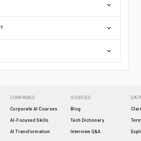
m?
COMPANIES
SOURCES
DATA
Corporate AI Courses
Blog
Clar
AI-Focused Skills
Tech Dictionary
Term
AI Transformation
Interview Q&A
Expl