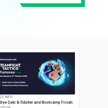
ZE INFO
iye Çeki & Ödüller
and Bootcamp Fırsatı
CATION