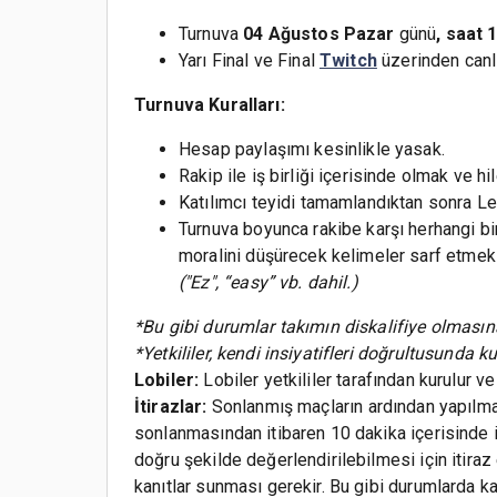
Turnuva
04 Ağustos Pazar
günü
, saat 
Yarı Final ve Final
Twitch
üzerinden canlı
Turnuva Kuralları:
Hesap paylaşımı kesinlikle yasak.
Rakip ile iş birliği içerisinde olmak ve h
Katılımcı teyidi tamamlandıktan sonra L
Turnuva boyunca rakibe karşı herhangi bi
moralini düşürecek kelimeler sarf etme
("Ez", “easy” vb. dahil.)
*Bu gibi durumlar takımın diskalifiye olmasına
*Yetkililer, kendi insiyatifleri doğrultusunda ku
Lobiler:
Lobiler yetkililer tarafından kurulur ve
İtirazlar:
Sonlanmış maçların ardından yapılmak 
sonlanmasından itibaren 10 dakika içerisinde it
doğru şekilde değerlendirilebilmesi için itiraz
kanıtlar sunması gerekir. Bu gibi durumlarda k