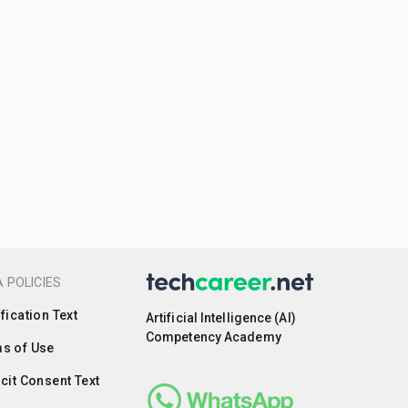
 POLICIES
ification Text
Artificial Intelligence (AI)
Competency Academy
s of Use
icit Consent Text