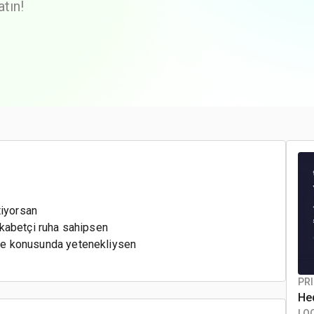
tın!
tiyorsan
kabetçi ruha sahipsen
irme konusunda yetenekliysen
PRI
Hed
LO