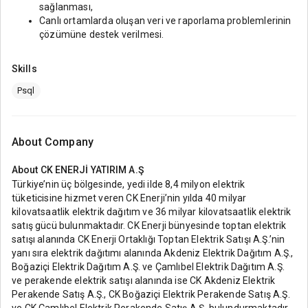
sağlanması,
Canlı ortamlarda oluşan veri ve raporlama problemlerinin
çözümüne destek verilmesi.
Skills
Psql
About Company
About
CK ENERJİ YATIRIM A.Ş
Türkiye’nin üç bölgesinde, yedi ilde 8,4 milyon elektrik
tüketicisine hizmet veren CK Enerji’nin yılda 40 milyar
kilovatsaatlik elektrik dağıtım ve 36 milyar kilovatsaatlik elektrik
satış gücü bulunmaktadır. CK Enerji bünyesinde toptan elektrik
satışı alanında CK Enerji Ortaklığı Toptan Elektrik Satışı A.Ş.’nin
yanı sıra elektrik dağıtımı alanında Akdeniz Elektrik Dağıtım A.Ş.,
Boğaziçi Elektrik Dağıtım A.Ş. ve Çamlıbel Elektrik Dağıtım A.Ş.
ve perakende elektrik satışı alanında ise CK Akdeniz Elektrik
Perakende Satış A.Ş., CK Boğaziçi Elektrik Perakende Satış A.Ş.
ve CK Çamlıbel Elektrik Perakende Satış A.Ş. bulundurmaktadır.