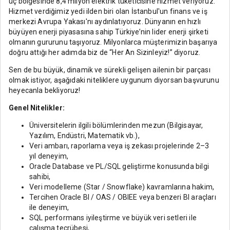
üç bölgesinde 8,4 milyon elektrik tüketicisine hizmet veriyoruz.
Hizmet verdiğimiz yedi ilden biri olan İstanbul'un finans ve iş
merkezi Avrupa Yakası'nı aydınlatıyoruz. Dünyanın en hızlı
büyüyen enerji piyasasına sahip Türkiye’nin lider enerji şirketi
olmanın gururunu taşıyoruz. Milyonlarca müşterimizin başarıya
doğru attığı her adımda biz de “Her An Sizinleyiz!” diyoruz.
Sen de bu büyük, dinamik ve sürekli gelişen ailenin bir parçası
olmak istiyor, aşağıdaki niteliklere uygunum diyorsan başvurunu
heyecanla bekliyoruz!
Genel Nitelikler:
Üniversitelerin ilgili bölümlerinden mezun (Bilgisayar,
Yazılım, Endüstri, Matematik vb.),
Veri ambarı, raporlama veya iş zekası projelerinde 2–3
yıl deneyim,
Oracle Database ve PL/SQL geliştirme konusunda bilgi
sahibi,
Veri modelleme (Star / Snowflake) kavramlarına hakim,
Tercihen Oracle BI / OAS / OBIEE veya benzeri BI araçları
ile deneyim,
SQL performans iyileştirme ve büyük veri setleri ile
çalışma tecrübesi,