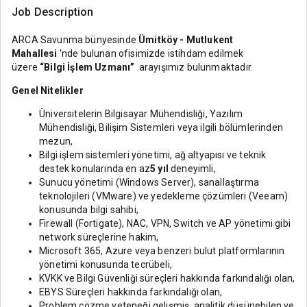
Job Description
ARCA Savunma bünyesinde
Ümitköy - Mutlukent
Mahallesi
'nde bulunan ofisimizde istihdam edilmek
üzere
“Bilgi İşlem Uzmanı”
arayışımız bulunmaktadır.
Genel Nitelikler
Üniversitelerin Bilgisayar Mühendisliği, Yazılım
Mühendisliği, Bilişim Sistemleri veya ilgili bölümlerinden
mezun,
Bilgi işlem sistemleri yönetimi, ağ altyapısı ve teknik
destek konularında en az
5 yıl
deneyimli,
Sunucu yönetimi (Windows Server), sanallaştırma
teknolojileri (VMware) ve yedekleme çözümleri (Veeam)
konusunda bilgi sahibi,
Firewall (Fortigate), NAC, VPN, Switch ve AP yönetimi gibi
network süreçlerine hakim,
Microsoft 365, Azure veya benzeri bulut platformlarının
yönetimi konusunda tecrübeli,
KVKK ve Bilgi Güvenliği süreçleri hakkında farkındalığı olan,
EBYS Süreçleri hakkında farkındalığı olan,
Problem çözme yeteneği gelişmiş, analitik düşünebilen ve