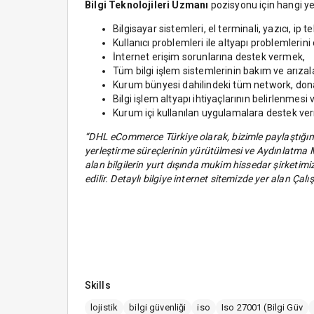
Bilgi Teknolojileri Uzmanı
pozisyonu için hangi ye
Bilgisayar sistemleri, el terminali, yazıcı,
Kullanıcı problemleri ile altyapı problemleri
İnternet erişim sorunlarına destek vermek,
Tüm bilgi işlem sistemlerinin bakım ve arızal
Kurum bünyesi dahilindeki tüm network, donan
Bilgi işlem altyapı ihtiyaçlarının belirlenmes
Kurum içi kullanılan uygulamalara destek ve
‘‘DHL eCommerce Türkiye olarak, bizimle paylaştığını
yerleştirme süreçlerinin yürütülmesi ve Aydınlatma Me
alan bilgilerin yurt dışında mukim hissedar şirketimizl
edilir. Detaylı bilgiye internet sitemizde yer alan Ça
Skills
lojistik
bilgi güvenliği
iso
Iso 27001 (Bilgi Güv