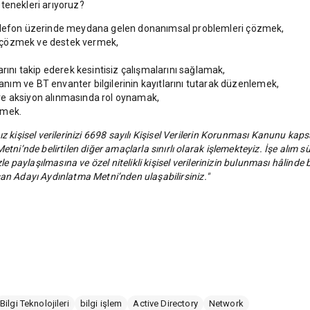
tenekleri arıyoruz?
 ip telefon üzerinde meydana gelen donanımsal problemleri çözmek,
ni çözmek ve destek vermek,
arını takip ederek kesintisiz çalışmalarını sağlamak,
ım ve BT envanter bilgilerinin kayıtlarını tutarak düzenlemek,
i ve aksiyon alınmasında rol oynamak,
rmek.
z kişisel verilerinizi 6698 sayılı Kişisel Verilerin Korunması Kanunu k
tni’nde belirtilen diğer amaçlarla sınırlı olarak işlemekteyiz. İşe alım 
e paylaşılmasına ve özel nitelikli kişisel verilerinizin bulunması hâlinde 
lışan Adayı Aydınlatma Metni’nden ulaşabilirsiniz."
Bilgi Teknolojileri
bilgi işlem
Active Directory
Network