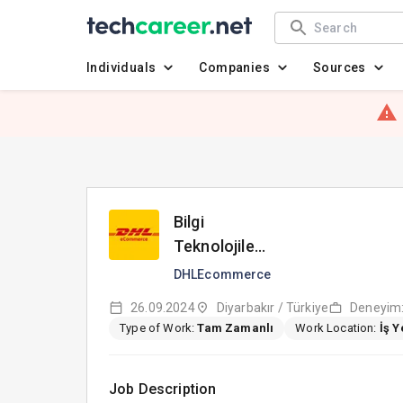
Individuals
Companies
Sources
Bilgi
Teknolojileri
Uzmanı
DHLEcommerce
(Diyarbakır)
26.09.2024
Diyarbakır / Türkiye
Deneyim: 
Type of Work:
Tam Zamanlı
Work Location:
İş 
Job Description