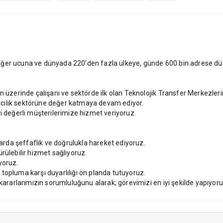
ğer ucuna ve dünyada 220’den fazla ülkeye, günde 600 bin adrese dün
in üzerinde çalışanı ve sektörde ilk olan Teknolojik Transfer Merkezle
ımacılık sektörüne değer katmaya devam ediyor.
i değerli müşterilerimize hizmet veriyoruz.
da şeffaflık ve doğrulukla hareket ediyoruz.
rülebilir hizmet sağlıyoruz.
yoruz.
topluma karşı duyarlılığı ön planda tutuyoruz.
 kararlarımızın sorumluluğunu alarak; görevimizi en iyi şekilde yapıyoru