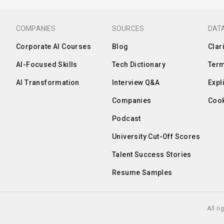
COMPANIES
SOURCES
DATA
Corporate AI Courses
Blog
Clar
AI-Focused Skills
Tech Dictionary
Term
AI Transformation
Interview Q&A
Expl
Companies
Cook
Podcast
University Cut-Off Scores
Talent Success Stories
Resume Samples
All r