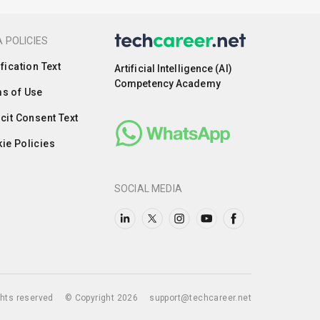
 POLICIES
ification Text
Artificial Intelligence (AI)
Competency Academy
s of Use
icit Consent Text
ie Policies
SOCIAL MEDIA
ights reserved
© Copyright 2026
support@techcareer.net