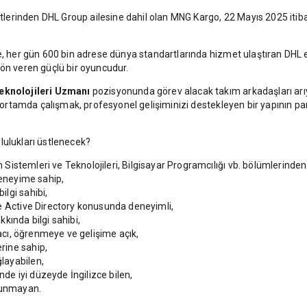
ketlerinden DHL Group ailesine dahil olan MNG Kargo, 22 Mayıs 2025 iti
de, her gün 600 bin adrese dünya standartlarında hizmet ulaştıran DHL
yön veren güçlü bir oyuncudur.
Teknolojileri Uzmanı
pozisyonunda görev alacak takım arkadaşları arıy
ir ortamda çalışmak, profesyonel gelişiminizi destekleyen bir yapının p
lulukları üstlenecek?
im Sistemleri ve Teknolojileri, Bilgisayar Programcılığı vb. bölümlerind
deneyime sahip,
lgi sahibi,
e Active Directory konusunda deneyimli,
kında bilgi sahibi,
macı, öğrenmeye ve gelişime açık,
rine sahip,
layabilen,
e iyi düzeyde İngilizce bilen,
ulunmayan.