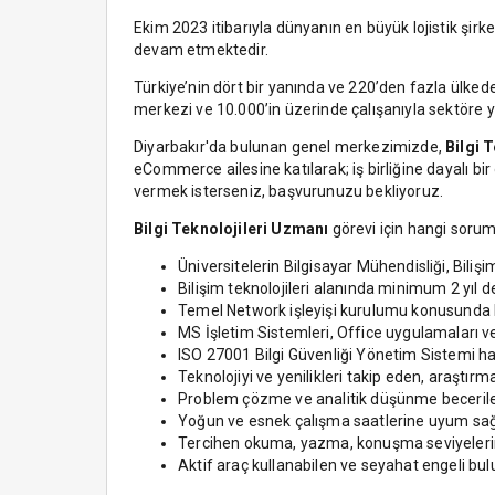
Ekim 2023 itibarıyla dünyanın en büyük lojistik şir
devam etmektedir.
Türkiye’nin dört bir yanında ve 220’den fazla ülke
merkezi ve 10.000’in üzerinde çalışanıyla sektöre 
Diyarbakır'da bulunan genel merkezimizde,
Bilgi 
eCommerce ailesine katılarak; iş birliğine dayalı b
vermek isterseniz, başvurunuzu bekliyoruz.
Bilgi Teknolojileri Uzmanı
görevi için hangi sorum
Üniversitelerin Bilgisayar Mühendisliği, Biliş
Bilişim teknolojileri alanında minimum 2 yıl 
Temel Network işleyişi kurulumu konusunda bi
MS İşletim Sistemleri, Office uygulamaları v
ISO 27001 Bilgi Güvenliği Yönetim Sistemi hak
Teknolojiyi ve yenilikleri takip eden, araştır
Problem çözme ve analitik düşünme becerile
Yoğun ve esnek çalışma saatlerine uyum sağ
Tercihen okuma, yazma, konuşma seviyelerind
Aktif araç kullanabilen ve seyahat engeli b