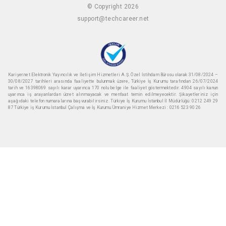
© Copyright 2026
support@techcareer.net
Kariyer.net Elektronik Yayıncılık ve İletişim Hizmetleri A.Ş. Özel İstihdam Bürosu olarak 31/08/2024 –
30/08/2027 tarihleri arasında faaliyette bulunmak üzere, Türkiye İş Kurumu tarafından 26/07/2024
tarih ve 16398069 sayılı karar uyarınca 170 nolu belge ile faaliyet göstermektedir. 4904 sayılı kanun
uyarınca iş arayanlardan ücret alınmayacak ve menfaat temin edilmeyecektir. Şikayetleriniz için
aşağıdaki telefon numaralarına başvurabilirsiniz. Türkiye İş Kurumu İstanbul İl Müdürlüğü: 0212 249 29
87 Türkiye iş Kurumu İstanbul Çalışma ve İş Kurumu Ümraniye Hizmet Merkezi : 0216 523 90 26