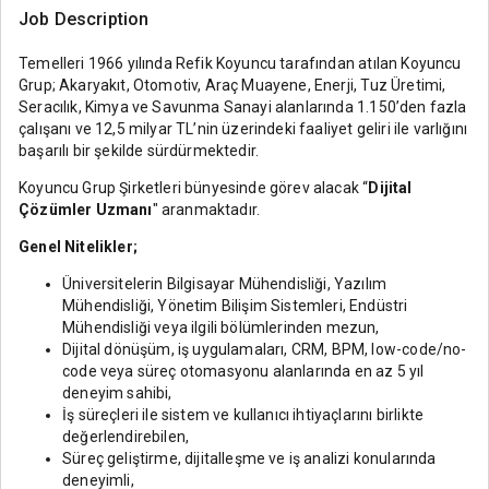
Job Description
Temelleri 1966 yılında Refik Koyuncu tarafından atılan Koyuncu
Grup; Akaryakıt, Otomotiv, Araç Muayene, Enerji, Tuz Üretimi,
Seracılık, Kimya ve Savunma Sanayi alanlarında 1.150’den fazla
çalışanı ve 12,5 milyar TL’nin üzerindeki faaliyet geliri ile varlığını
başarılı bir şekilde sürdürmektedir.
Koyuncu Grup Şirketleri bünyesinde görev alacak “
Dijital
Çözümler Uzmanı
" aranmaktadır.
Genel Nitelikler;
Üniversitelerin Bilgisayar Mühendisliği, Yazılım
Mühendisliği, Yönetim Bilişim Sistemleri, Endüstri
Mühendisliği veya ilgili bölümlerinden mezun,
Dijital dönüşüm, iş uygulamaları, CRM, BPM, low-code/no-
code veya süreç otomasyonu alanlarında en az 5 yıl
deneyim sahibi,
İş süreçleri ile sistem ve kullanıcı ihtiyaçlarını birlikte
değerlendirebilen,
Süreç geliştirme, dijitalleşme ve iş analizi konularında
deneyimli,