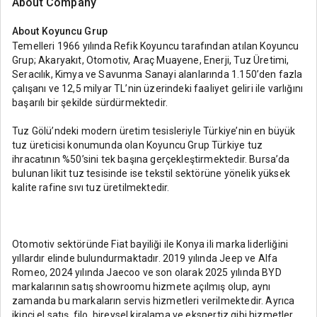
About Company
About
Koyuncu Grup
Temelleri 1966 yılında Refik Koyuncu tarafından atılan Koyuncu
Grup; Akaryakıt, Otomotiv, Araç Muayene, Enerji, Tuz Üretimi,
Seracılık, Kimya ve Savunma Sanayi alanlarında 1.150’den fazla
çalışanı ve 12,5 milyar TL’nin üzerindeki faaliyet geliri ile varlığını
başarılı bir şekilde sürdürmektedir.
Tuz Gölü’ndeki modern üretim tesisleriyle Türkiye’nin en büyük
tuz üreticisi konumunda olan Koyuncu Grup Türkiye tuz
ihracatının %50’sini tek başına gerçekleştirmektedir. Bursa’da
bulunan likit tuz tesisinde ise tekstil sektörüne yönelik yüksek
kalite rafine sıvı tuz üretilmektedir.
Otomotiv sektöründe Fiat bayiliği ile Konya ili marka liderliğini
yıllardır elinde bulundurmaktadır. 2019 yılında Jeep ve Alfa
Romeo, 2024 yılında Jaecoo ve son olarak 2025 yılında BYD
markalarının satış showroomu hizmete açılmış olup, aynı
zamanda bu markaların servis hizmetleri verilmektedir. Ayrıca
ikinci el satış, filo, bireysel kiralama ve ekspertiz gibi hizmetler