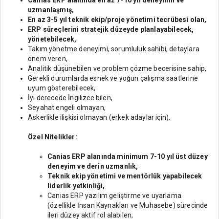
Canias ERP alanında en az 7-10 yıl deneyimli ve
uzmanlaşmış,
En az 3-5 yıl teknik ekip/proje yönetimi tecrübesi olan,
ERP süreçlerini stratejik düzeyde planlayabilecek,
yönetebilecek,
Takım yönetme deneyimi, sorumluluk sahibi, detaylara
önem veren,
Analitik düşünebilen ve problem çözme becerisine sahip,
Gerekli durumlarda esnek ve yoğun çalışma saatlerine
uyum gösterebilecek,
İyi derecede İngilizce bilen,
Seyahat engeli olmayan,
Askerlikle ilişkisi olmayan (erkek adaylar için),
Özel Nitelikler:
Canias ERP alanında minimum 7-10 yıl üst düzey
deneyim ve derin uzmanlık,
Teknik ekip yönetimi ve mentörlük yapabilecek
liderlik yetkinliği,
Canias ERP yazılım geliştirme ve uyarlama
(özellikle İnsan Kaynakları ve Muhasebe) sürecinde
ileri düzey aktif rol alabilen,