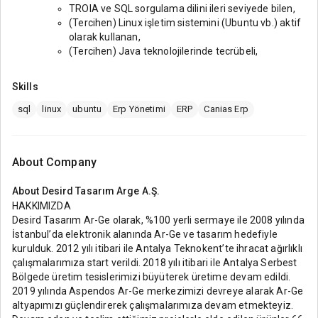
TROIA ve SQL sorgulama dilini ileri seviyede bilen,
(Tercihen) Linux işletim sistemini (Ubuntu vb.) aktif
olarak kullanan,
(Tercihen) Java teknolojilerinde tecrübeli,
Skills
sql
linux
ubuntu
Erp Yönetimi
ERP
Canias Erp
About Company
About
Desird Tasarım Arge A.Ş.
HAKKIMIZDA
Desird Tasarım Ar-Ge olarak, %100 yerli sermaye ile 2008 yılında
İstanbul’da elektronik alanında Ar-Ge ve tasarım hedefiyle
kurulduk. 2012 yılı itibari ile Antalya Teknokent’te ihracat ağırlıklı
çalışmalarımıza start verildi. 2018 yılı itibari ile Antalya Serbest
Bölgede üretim tesislerimizi büyüterek üretime devam edildi.
2019 yılında Aspendos Ar-Ge merkezimizi devreye alarak Ar-Ge
altyapımızı güçlendirerek çalışmalarımıza devam etmekteyiz.