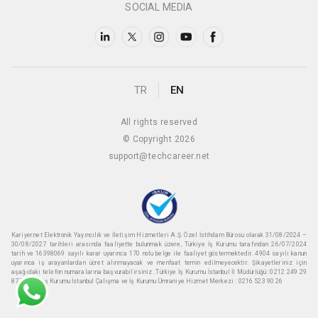
SOCIAL MEDIA
TR
EN
All rights reserved
© Copyright 2026
support@techcareer.net
Kariyer.net Elektronik Yayıncılık ve İletişim Hizmetleri A.Ş. Özel İstihdam Bürosu olarak 31/08/2024 –
30/08/2027 tarihleri arasında faaliyette bulunmak üzere, Türkiye İş Kurumu tarafından 26/07/2024
tarih ve 16398069 sayılı karar uyarınca 170 nolu belge ile faaliyet göstermektedir. 4904 sayılı kanun
uyarınca iş arayanlardan ücret alınmayacak ve menfaat temin edilmeyecektir. Şikayetleriniz için
aşağıdaki telefon numaralarına başvurabilirsiniz. Türkiye İş Kurumu İstanbul İl Müdürlüğü: 0212 249 29
87 Türkiye iş Kurumu İstanbul Çalışma ve İş Kurumu Ümraniye Hizmet Merkezi : 0216 523 90 26