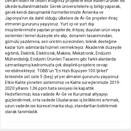
Devam eden ve teslim ettiğimiz projelerle elde edilen ürünler 66
ülkede kullanılmaktadır. Gerek üniversitelerle iş birliği yaparak,
gerek kendi danışmanlık hizmetlerimizle Amerika ve
Japonya‘nın da dahil olduğu ülkelere de Ar-Ge projeleri ihraç
etmenin gururunu yaşıyoruz. Yurt içi ve yurt dışı
müşterilerimizle yapılan projelerde; ihtiyaç duyulan ürün veya
sistemleri temel düzeyde ele alıp; donanım tasarımından,
gömülü yazılımına, seri üretim sürecinden, teknik desteğine
kadar tüm adımlarda hizmet vermekteyiz. Akademik düzeyde
eğitimli, Elektrik, Elektronik, Makine, Mekatronik, Endüstri
Mühendisliği, Endüstri Ürünleri Tasarımı gibi farklı alanlarda
uzmanlaşmış kadromuzla çok disiplinli projelere cevap
verebilmekteyiz. TOBB’un “En Hızlı Büyüyen 100 Şirket”
listesinde üst üste 5 (beş) yıl yer almanın gururunu yaşıyoruz.
Etkin Kalite yönetim sistemimiz ve Kalite süreçlerimizle 2019-
2020 yıllarını 1,06 ppm hata seviyesi ile kapattık.
Hedeflerimizi; kısa vadede Ar-Ge ve Kurumsal altyapıyı
güçlendirmek, orta vadede Uluslararası iş birliklerini artırmak,
uzun vadede ise küresel marka olup, standartları belirlemek
olarak tanımladık.