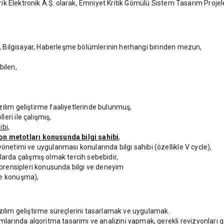
k Elektronik A.Ş. olarak, Emniyet Kritik Gömülü Sistem Tasarım Proje
ik, Bilgisayar, Haberleşme bölümlerinin herhangi birinden mezun,
bilen,
zılım geliştirme faaliyetlerinde bulunmuş,
eri ile çalışmış,
bi,
 metotları konusunda bilgi sahibi
,
önetimi ve uygulanması konularında bilgi sahibi (özellikle V cycle),
larda çalışmış olmak tercih sebebidir,
m prensipleri konusunda bilgi ve deneyim
ve konuşma),
azılım geliştirme süreçlerini tasarlamak ve uygulamak.
arında algoritma tasarımı ve analizini yapmak, gerekli revizyonları 