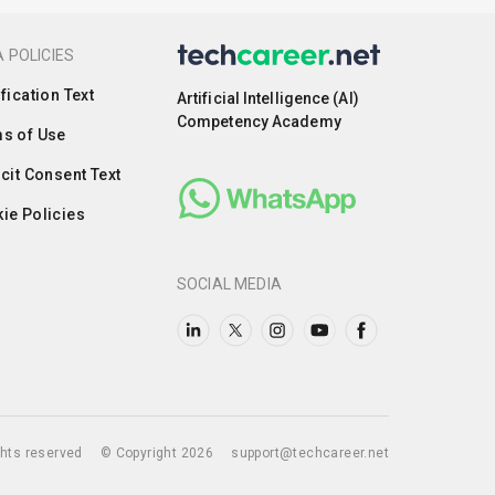
 POLICIES
ification Text
Artificial Intelligence (AI)
Competency Academy
s of Use
icit Consent Text
ie Policies
SOCIAL MEDIA
ights reserved
© Copyright 2026
support@techcareer.net