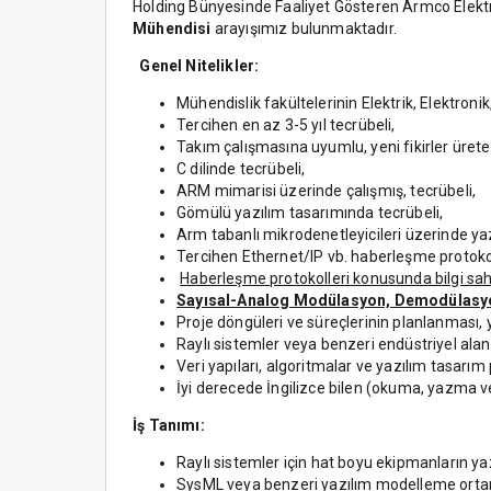
Holding Bünyesinde Faaliyet Gösteren Armco Elektri
Mühendisi
arayışımız bulunmaktadır.
Genel Nitelikler:
Mühendislik fakültelerinin Elektrik, Elektron
Tercihen en az 3-5 yıl tecrübeli,
Takım çalışmasına uyumlu, yeni fikirler ürete
C dilinde tecrübeli,
ARM mimarisi üzerinde çalışmış, tecrübeli,
Gömülü yazılım tasarımında tecrübeli,
Arm tabanlı mikrodenetleyicileri üzerinde ya
Tercihen Ethernet/IP vb. haberleşme protokoll
Haberleşme protokolleri konusunda bilgi sahi
Sayısal-Analog Modülasyon, Demodülasyon
Proje döngüleri ve süreçlerinin planlanması, y
Raylı sistemler veya benzeri endüstriyel alan
Veri yapıları, algoritmalar ve yazılım tasarı
İyi derecede İngilizce bilen (okuma, yazma 
İş Tanımı:
Raylı sistemler için hat boyu ekipmanların y
SysML veya benzeri yazılım modelleme ortaml