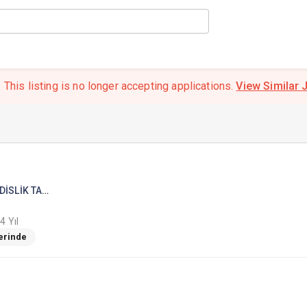
This listing is no longer accepting applications.
View Similar 
ARMCO ELEKTRİK ELEKTRONİK MÜHENDİSLİK TAAHHÜT SANAYİ VE TİCARET A.Ş.
4 Yıl
Yerinde