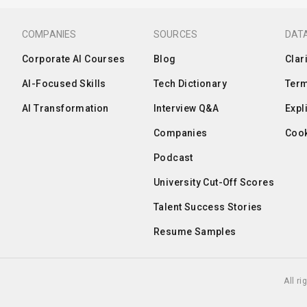
COMPANIES
SOURCES
DATA
Corporate AI Courses
Blog
Clar
AI-Focused Skills
Tech Dictionary
Term
AI Transformation
Interview Q&A
Expl
Companies
Cook
Podcast
University Cut-Off Scores
Talent Success Stories
Resume Samples
All r