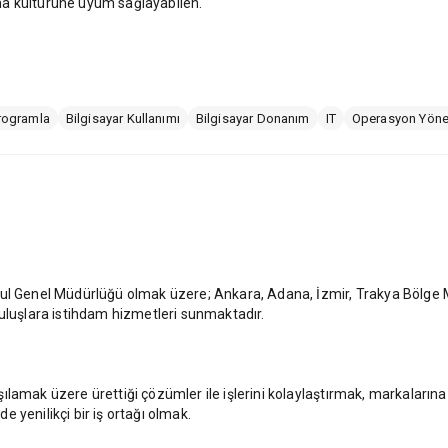
ışma kültürüne uyum sağlayabilen.
Programla
Bilgisayar Kullanımı
Bilgisayar Donanım
IT
Operasyon Yöne
bul Genel Müdürlüğü olmak üzere; Ankara, Adana, İzmir, Trakya Bölge 
ruluşlara istihdam hizmetleri sunmaktadır.
ılamak üzere ürettiği çözümler ile işlerini kolaylaştırmak, markaları
 yenilikçi bir iş ortağı olmak.