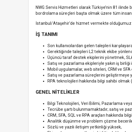
NWG Servis Hizmetleri olarak Türkiye’nin 81 ilinde bir
bordrolama süreçleri başta olmak üzere tüm insan 
İstanbul/Ataşehir'de hizmet vermekte olduğumuz glo
İŞ TANIMI
Son kullanıcılardan gelen talepleri karşılay
Gerektiğinde talepleri L2 teknik ekibe yönlen
Üçüncü taraf destek ekiplerini yönetmek, SLA
Satış ve pazarlama ekipleriyle yakın iş birliği
Mobil uygulamalar, web siteleri, CRM ve SFA 
Satış ve pazarlama süreçlerini geliştirmeye 
RPA teknolojileri hakkında bilgi sahibi olmak (
GENEL NİTELİKLER
Bilgi Teknolojileri, Veri Bilimi, Pazarlama ve
Tecrübe şartı bulunmamaktadır; satış ve pa
CRM, SFA, SQL ve RPA araçları hakkında bilgi 
Analitik düşünme ve problem çözme becerile
Sözlü ve yazılı iletişim yetkinliği yüksek,