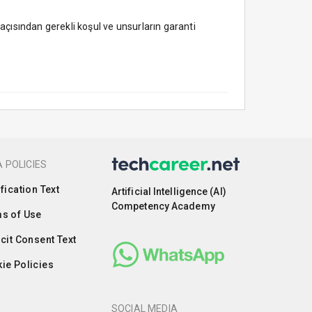
açısından gerekli koşul ve unsurların garanti
 POLICIES
ification Text
Artificial Intelligence (AI)
Competency Academy
s of Use
icit Consent Text
ie Policies
SOCIAL MEDIA