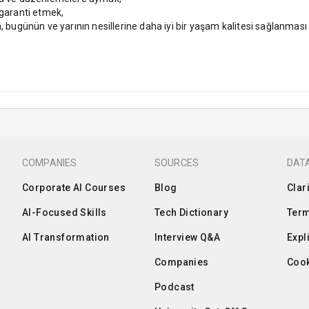
 garanti etmek,
, bugünün ve yarının nesillerine daha iyi bir yaşam kalitesi sağlanması 
COMPANIES
SOURCES
DATA
Corporate AI Courses
Blog
Clar
AI-Focused Skills
Tech Dictionary
Term
AI Transformation
Interview Q&A
Expl
Companies
Cook
Podcast