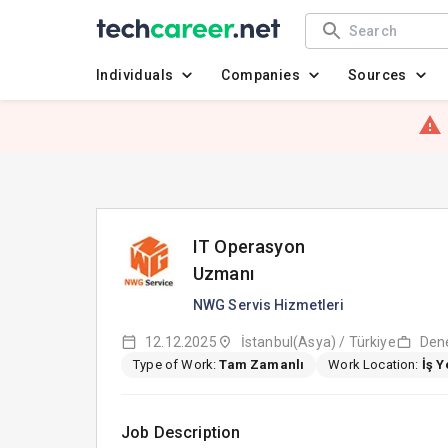
Individuals
Companies
Sources
IT Operasyon
Uzmanı
NWG Servis Hizmetleri
12.12.2025
İstanbul(Asya) / Türkiye
Dene
Type of Work:
Tam Zamanlı
Work Location:
İş 
Job Description