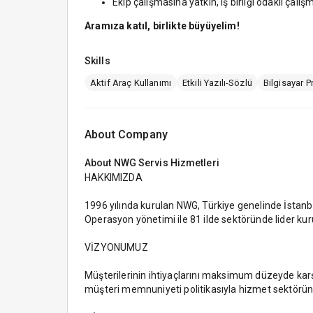
Ekip çalışmasına yatkın, iş birliği odaklı çal
Aramıza katıl, birlikte büyüyelim!
Skills
Aktif Araç Kullanımı
Etkili Yazılı-Sözlü
Bilgisayar 
About Company
About
NWG Servis Hizmetleri
HAKKIMIZDA
1996 yılında kurulan NWG, Türkiye genelinde İstan
Operasyon yönetimi ile 81 ilde sektöründe lider ku
VİZYONUMUZ
Müşterilerinin ihtiyaçlarını maksimum düzeyde karş
müşteri memnuniyeti politikasıyla hizmet sektöründe