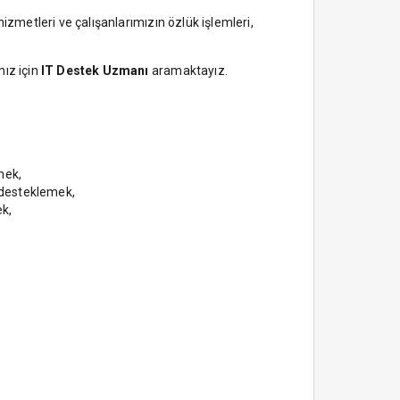
hizmetleri ve çalışanlarımızın özlük işlemleri,
mız için
IT Destek Uzmanı
aramaktayız.
mek,
i desteklemek,
ek,