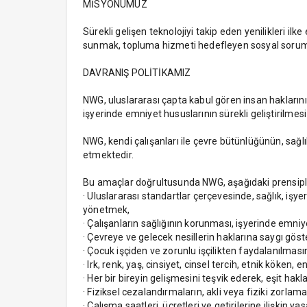
MİSYONUMUZ
Sürekli gelişen teknolojiyi takip eden yenilikleri il
sunmak, topluma hizmeti hedefleyen sosyal soruml
DAVRANIŞ POLİTİKAMIZ
NWG, uluslararası çapta kabul gören insan hakların
işyerinde emniyet hususlarının sürekli geliştirilmesi
NWG, kendi çalışanları ile çevre bütünlüğünün, sağ
etmektedir.
Bu amaçlar doğrultusunda NWG, aşağıdaki prensipl
· Uluslararası standartlar çerçevesinde, sağlık, işy
yönetmek,
· Çalışanların sağlığının korunması, işyerinde emni
· Çevreye ve gelecek nesillerin haklarına saygı gös
· Çocuk işçiden ve zorunlu işçilikten faydalanılma
· Irk, renk, yaş, cinsiyet, cinsel tercih, etnik köken
· Her bir bireyin gelişmesini teşvik ederek, eşit hak
· Fiziksel cezalandırmaların, akli veya fiziki zorlam
· Çalışma saatleri, ücretleri ve getirilerine ilişkin