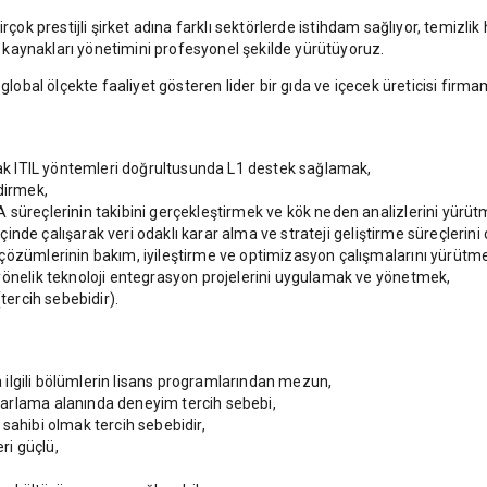
çok prestijli şirket adına farklı sektörlerde istihdam sağlıyor, temizlik 
kaynakları yönetimini profesyonel şekilde yürütüyoruz.
bal ölçekte faaliyet gösteren lider bir gıda ve içecek üreticisi firma
arak ITIL yöntemleri doğrultusunda L1 destek sağlamak,
dirmek,
 süreçlerinin takibini gerçekleştirmek ve kök neden analizlerini yürüt
 içinde çalışarak veri odaklı karar alma ve strateji geliştirme süreçlerin
çözümlerinin bakım, iyileştirme ve optimizasyon çalışmalarını yürütm
yönelik teknoloji entegrasyon projelerini uygulamak ve yönetmek,
tercih sebebidir).
ya ilgili bölümlerin lisans programlarından mezun,
zarlama alanında deneyim tercih sebebi,
sahibi olmak tercih sebebidir,
ri güçlü,