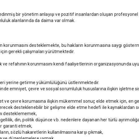
ke edinmiş bir yönetim anlayışı ve pozitif insanlardan oluşan profesyonel
uluk alanlarında da daima var olmak.
ın korunmasını desteklemekte, bu hakların korunmasına saygı göstermekt
 için gerekli çalışmaları yürütmektedir.
lık ve refahının korunmasını kendi faaliyetlerinin organizasyonunda uy
eri yerine getirme yükümlülüğünü üstlenmektedir.
erinde emniyet, çevre ve sosyal sorumluluk hususlarına ilişkin işletme s
yet ve çevre korumasına ilişkin mükemmel sonuç elde etmek için, en geli
terecek desteklenebilir bir gelişme elde etme hedefi ile kaynaklardan 
sını desteklememek,
, engellilik, din, politik düşünce v.b. nedenlere dayanan her türlü ayrımc
lar garanti etmek,
aların, sözlü hakaretlerin kullanılmasına karşı çıkmak,
 yasa ve düzenlemelere uymak,