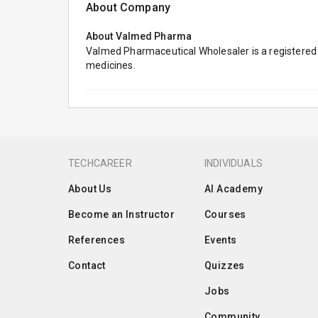
About Company
About
Valmed Pharma
Valmed Pharmaceutical Wholesaler is a registered 
medicines.
TECHCAREER
INDIVIDUALS
About Us
AI Academy
Become an Instructor
Courses
References
Events
Contact
Quizzes
Jobs
Community