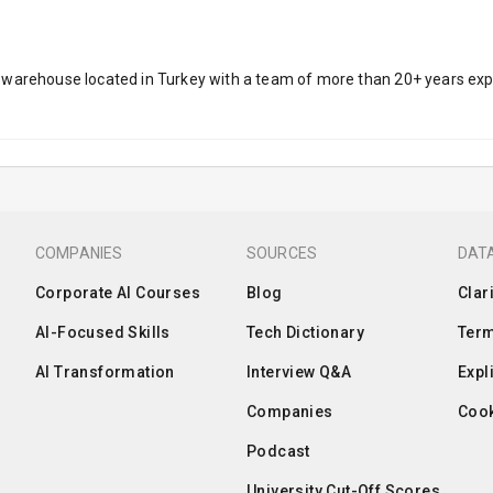
warehouse located in Turkey with a team of more than 20+ years expe
COMPANIES
SOURCES
DATA
Corporate AI Courses
Blog
Clar
AI-Focused Skills
Tech Dictionary
Term
AI Transformation
Interview Q&A
Expl
Companies
Cook
Podcast
University Cut-Off Scores