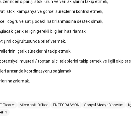
zerinden sipariş, stok, ürün ve veri akışlarını takip etmek,
yat, stok, kampanya ve görsel süreçlerini kontrol etmek,
üncel, doğru ve satış odaklı hazırlanmasına destek olmak,
acak içerikler için gerekli bilgileri hazırlamak,
etişimi doğrultusunda brief vermek,
erinin içerik süreçlerini takip etmek,
otansiyel müşteri / toptan alıcı taleplerini takip etmek ve ilgili ekiple
pleri arasında koordinasyonu sağlamak,
rları hazırlamak.
E-Ticaret
Microsoft Office
ENTEGRASYON
Sosyal Medya Yönetim
İ
eri Y