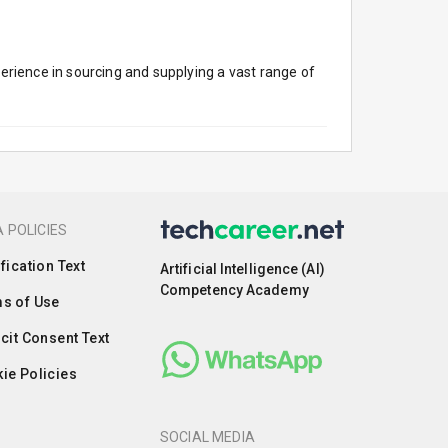
rience in sourcing and supplying a vast range of
 POLICIES
ification Text
Artificial Intelligence (AI)
Competency Academy
s of Use
icit Consent Text
ie Policies
SOCIAL MEDIA