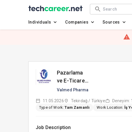
Individuals
Companies
Sources
Pazarlama
ve E-Ticaret
Uzmanı
Valmed Pharma
11.05.2026
Tekirdağ / Türkiye
Deneyim: 1
Type of Work:
Tam Zamanlı
Work Location:
İş 
Job Description