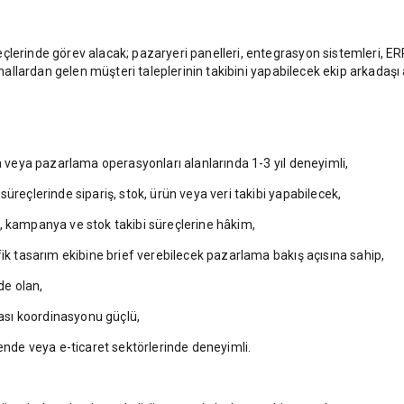
erinde görev alacak; pazaryeri panelleri, entegrasyon sistemleri, ERP s
anallardan gelen müşteri taleplerinin takibini yapabilecek ekip arkadaşı 
ma veya pazarlama operasyonları alanlarında 1-3 yıl deneyimli,
üreçlerinde sipariş, stok, ürün veya veri takibi yapabilecek,
, kampanya ve stok takibi süreçlerine hâkim,
fik tasarım ekibine brief verebilecek pazarlama bakış açısına sahip,
de olan,
rası koordinasyonu güçlü,
kende veya e-ticaret sektörlerinde deneyimli.