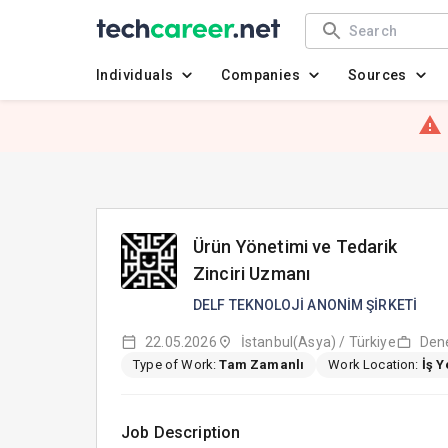
Individuals
Companies
Sources
Ürün Yönetimi ve Tedarik
Zinciri Uzmanı
DELF TEKNOLOJİ ANONİM ŞİRKETİ
22.05.2026
İstanbul(Asya) / Türkiye
Dene
Type of Work:
Tam Zamanlı
Work Location:
İş 
Job Description