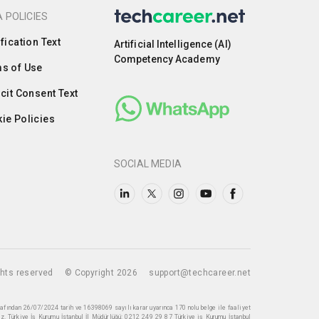
 POLICIES
ification Text
Artificial Intelligence (AI)
Competency Academy
s of Use
icit Consent Text
ie Policies
SOCIAL MEDIA
ights reserved
© Copyright 2026
support@techcareer.net
rafından 26/07/2024 tarih ve 16398069 sayılı karar uyarınca 170 nolu belge ile faaliyet
z. Türkiye İş Kurumu İstanbul İl Müdürlüğü: 0212 249 29 87 Türkiye iş Kurumu İstanbul