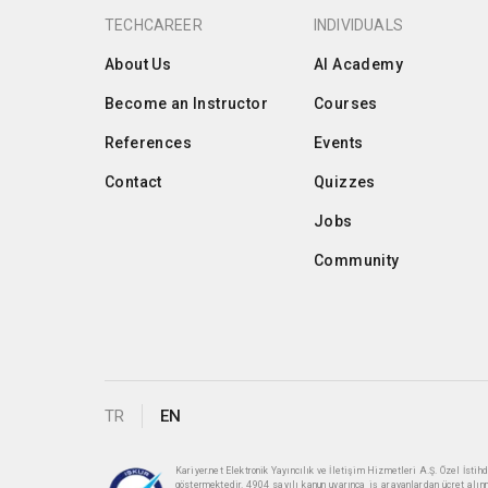
TECHCAREER
INDIVIDUALS
About Us
AI Academy
Become an Instructor
Courses
References
Events
Contact
Quizzes
Jobs
Community
TR
EN
Kariyer.net Elektronik Yayıncılık ve İletişim Hizmetleri A.Ş. Özel İst
göstermektedir. 4904 sayılı kanun uyarınca iş arayanlardan ücret alın