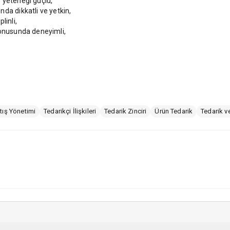
 yeteneği güçlü,
da dikkatli ve yetkin,
linli,
konusunda deneyimli,
tış Yönetimi
Tedarikçi İlişkileri
Tedarik Zinciri
Ürün Tedarik
Tedarik v