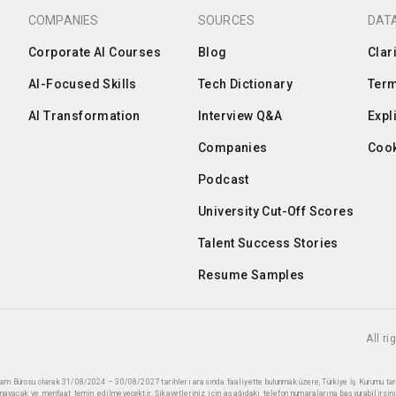
COMPANIES
SOURCES
DATA
Corporate AI Courses
Blog
Clar
AI-Focused Skills
Tech Dictionary
Term
AI Transformation
Interview Q&A
Expl
Companies
Cook
Podcast
University Cut-Off Scores
Talent Success Stories
Resume Samples
All r
ihdam Bürosu olarak 31/08/2024 – 30/08/2027 tarihleri arasında faaliyette bulunmak üzere, Türkiye İş Kurumu ta
mayacak ve menfaat temin edilmeyecektir. Şikayetleriniz için aşağıdaki telefon numaralarına başvurabilirsini