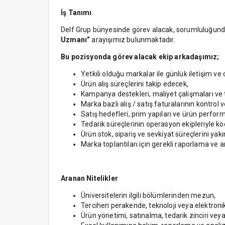
İş Tanımı
Delf Grup bünyesinde görev alacak, sorumluluğunda 
Uzmanı”
arayışımız bulunmaktadır.
Bu pozisyonda görev alacak ekip arkadaşımız;
Yetkili olduğu markalar ile günlük iletişim v
Ürün alış süreçlerini takip edecek,
Kampanya destekleri, maliyet çalışmaları ve ti
Marka bazlı alış / satış faturalarının kontrol 
Satış hedefleri, prim yapıları ve ürün perform
Tedarik süreçlerinin operasyon ekipleriyle 
Ürün stok, sipariş ve sevkiyat süreçlerini ya
Marka toplantıları için gerekli raporlama ve a
Aranan Nitelikler
Üniversitelerin ilgili bölümlerinden mezun,
Tercihen perakende, teknoloji veya elektroni
Ürün yönetimi, satınalma, tedarik zinciri veya