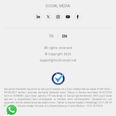
SOCIAL MEDIA
TR
EN
All rights reserved
© Copyright 2026
support@techcareer.net
Kariyer.net Elektronik Yayıncılık ve İletişim Hizmetleri A.Ş. Özel İstihdam Bürosu olarak 31/08/2024 –
30/08/2027 tarihleri arasında faaliyette bulunmak üzere, Türkiye İş Kurumu tarafından 26/07/2024
tarih ve 16398069 sayılı karar uyarınca 170 nolu belge ile faaliyet göstermektedir. 4904 sayılı kanun
uyarınca iş arayanlardan ücret alınmayacak ve menfaat temin edilmeyecektir. Şikayetleriniz için
aşağıdaki telefon numaralarına başvurabilirsiniz. Türkiye İş Kurumu İstanbul İl Müdürlüğü: 0212 249 29
87 Türkiye iş Kurumu İstanbul Çalışma ve İş Kurumu Ümraniye Hizmet Merkezi : 0216 523 90 26