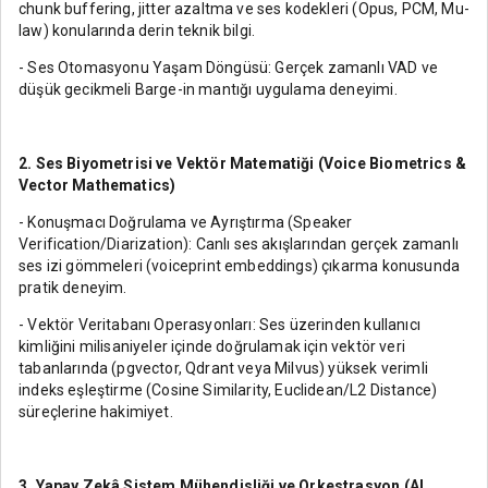
chunk buffering, jitter azaltma ve ses kodekleri (Opus, PCM, Mu-
law) konularında derin teknik bilgi.
- Ses Otomasyonu Yaşam Döngüsü: Gerçek zamanlı VAD ve
düşük gecikmeli Barge-in mantığı uygulama deneyimi.
2. Ses Biyometrisi ve Vektör Matematiği (Voice Biometrics &
Vector Mathematics)
- Konuşmacı Doğrulama ve Ayrıştırma (Speaker
Verification/Diarization): Canlı ses akışlarından gerçek zamanlı
ses izi gömmeleri (voiceprint embeddings) çıkarma konusunda
pratik deneyim.
- Vektör Veritabanı Operasyonları: Ses üzerinden kullanıcı
kimliğini milisaniyeler içinde doğrulamak için vektör veri
tabanlarında (pgvector, Qdrant veya Milvus) yüksek verimli
indeks eşleştirme (Cosine Similarity, Euclidean/L2 Distance)
süreçlerine hakimiyet.
3. Yapay Zekâ Sistem Mühendisliği ve Orkestrasyon (AI