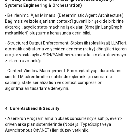
Systems Engineering & Orchestration)
- Belirlenimci Ajan Mimarisi (Deterministic Agent Architecture):
Bağımsız ve izole ajanların context'i güvenli bir şekilde birbirine
aktardığı, acyclic state-machine iş akışları (örneğin LangGraph
mekanikleri) oluşturma konusunda derin bilgi.
- Structured Output Enforcement: Stokastik (olasılıksal) LLM'leri,
otomatik doğrulama ve yeniden deneme (retry) döngüleri içeren
araçlar vasıtasıyla JSON/YAML şemalarına kesin olarak uymaya
zorlama uzmanlığı.
- Context Window Management: Karmaşık altyapı durumlarını
sınırlı LLM token limitleri dahilinde eşlemek için semantic
caching, state serialization ve context compression
algoritmaları tasarlama deneyimi.
4. Core Backend & Security
- Asenkron Programlama: Yüksek concurrency'e sahip, event-
driven arka plan sistemlerinde (Node.js, TypeScript veya
Asynchronous C#/.NET) ileri düzey yetkinlik.