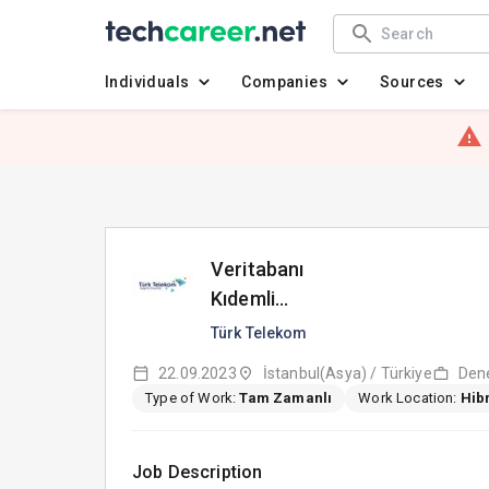
Individuals
Companies
Sources
Veritabanı
Kıdemli
Uzmanı
Türk Telekom
(Oracle
22.09.2023
İstanbul(Asya) / Türkiye
Dene
Database
Type of Work:
Tam Zamanlı
Work Location:
Hibr
Admin)
Job Description