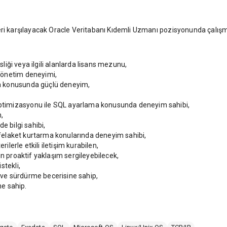
leri karşılayacak Oracle Veritabanı Kıdemli Uzmanı pozisyonunda çalı
sliği veya ilgili alanlarda lisans mezunu,
yönetim deneyimi,
a konusunda güçlü deneyim,
timizasyonu ile SQL ayarlama konusunda deneyim sahibi,
,
e bilgi sahibi,
, felaket kurtarma konularında deneyim sahibi,
rilerle etkili iletişim kurabilen,
in proaktif yaklaşım sergileyebilecek,
stekli,
ve sürdürme becerisine sahip,
ne sahip.