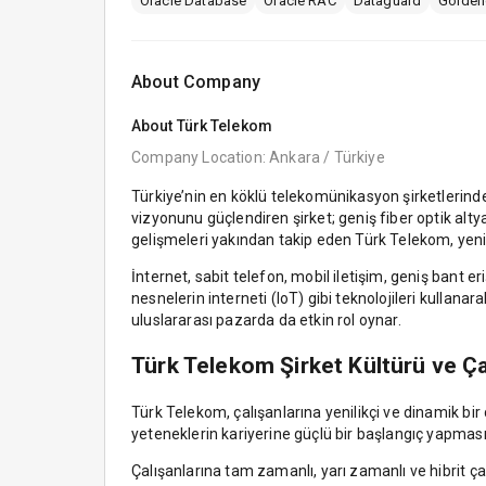
Oracle Database
Oracle RAC
Dataguard
Golden
About Company
About
Türk Telekom
Company Location: Ankara / Türkiye
Türkiye’nin en köklü telekomünikasyon şirketlerinden
vizyonunu güçlendiren şirket; geniş fiber optik altya
gelişmeleri yakından takip eden Türk Telekom, yeni
İnternet, sabit telefon, mobil iletişim, geniş bant e
nesnelerin interneti (IoT) gibi teknolojileri kullana
uluslararası pazarda da etkin rol oynar.
Türk Telekom Şirket Kültürü ve Ça
Türk Telekom, çalışanlarına yenilikçi ve dinamik bi
yeteneklerin kariyerine güçlü bir başlangıç yapması
Çalışanlarına tam zamanlı, yarı zamanlı ve hibrit ça