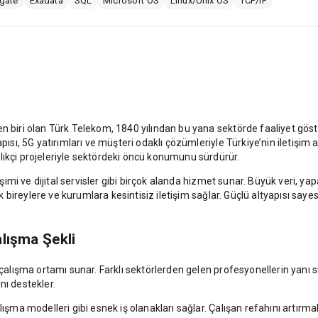
gate
Exadata
SQL
Microsoft OS
Linux/Unix OS
TCP/IP
 biri olan Türk Telekom, 1840 yılından bu yana sektörde faaliyet göster
pısı, 5G yatırımları ve müşteri odaklı çözümleriyle Türkiye’nin iletişim a
likçi projeleriyle sektördeki öncü konumunu sürdürür.
rişimi ve dijital servisler gibi birçok alanda hizmet sunar. Büyük veri, y
rak bireylere ve kurumlara kesintisiz iletişim sağlar. Güçlü altyapısı say
lışma Şekli
r çalışma ortamı sunar. Farklı sektörlerden gelen profesyonellerin yanı
nı destekler.
lışma modelleri gibi esnek iş olanakları sağlar. Çalışan refahını artırm