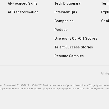
AI-Focused Skills
Tech Dictionary
Term
AI Transformation
Interview Q&A
Expl
Companies
Cook
Podcast
University Cut-Off Scores
Talent Success Stories
Resume Samples
All r
ihdam Bürosu olarak 31/08/2024 – 30/08/2027 tarihleri arasında faaliyette bulunmak üzere, Türkiye İş Kurumu ta
mayacak ve menfaat temin edilmeyecektir. Şikayetleriniz için aşağıdaki telefon numaralarına başvurabilirsini