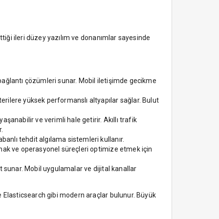
ttiği ileri düzey yazılım ve donanımlar sayesinde
r bağlantı çözümleri sunar. Mobil iletişimde gecikme
rilere yüksek performanslı altyapılar sağlar. Bulut
anabilir ve verimli hale getirir. Akıllı trafik
r.
anlı tehdit algılama sistemleri kullanır.
tırmak ve operasyonel süreçleri optimize etmek için
t sunar. Mobil uygulamalar ve dijital kanallar
e Elasticsearch gibi modern araçlar bulunur. Büyük