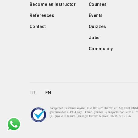
Become an Instructor
Courses
References
Events
Contact
Quizzes
Jobs
Community
TR
EN
Kariyer.net Elektronik Yayıncılık ve İletişim Hizmetleri A.Ş. Özel İst
göstermektedir. 4904 sayılı kanun uyarınca iş arayanlardan ücret alın
Çalışma ve İş Kurumu Ümraniye Hizmet Merkezi : 0216 523 90 26