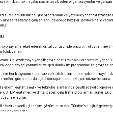
t içi etkinlikler, takım çalışmasını teşvik eden organizasyonlar ve çalış
fi süreçleri, liderlik gelişim programları ve yetenek yönetimi stratejiler
 alma fırsatlarıyla çalışanlarını geleceğe hazırlar. Böylece hem veriml
urur.
nu
syonuyla hareket ederek dijital dönüşümde öncü bir rol üstlenmeyi hed
mluluk yer alır.
yak izini azaltmaya yönelik çevre dostu teknolojilere yatırım yapar. Yenil
eşvik eden altyapı yatırımları ve geri dönüşüm programları ile çevresel s
kiye'nin her bölgesine kesintisiz ve kaliteli internet hizmeti sunmayı hed
 hizmetleri gibi alanlarda dijital dönüşümü destekleyen çözümler sunar.
lekom; eğitim, sağlık ve teknoloji alanlarında çeşitli sosyal projelere d
 STEM eğitimleri ve dijital beceri geliştirme programları sunar. Ek olar
çi çözümler sunar.
ir, hızlı ve yenilikçi iletişim çözümleri sunar. Türkiye'nin dijital gelece
arına devam eder.