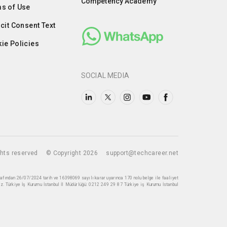
Competency Academy
s of Use
icit Consent Text
ie Policies
SOCIAL MEDIA
ights reserved
© Copyright 2026
support@techcareer.net
rafından 26/07/2024 tarih ve 16398069 sayılı karar uyarınca 170 nolu belge ile faaliyet
z. Türkiye İş Kurumu İstanbul İl Müdürlüğü: 0212 249 29 87 Türkiye iş Kurumu İstanbul