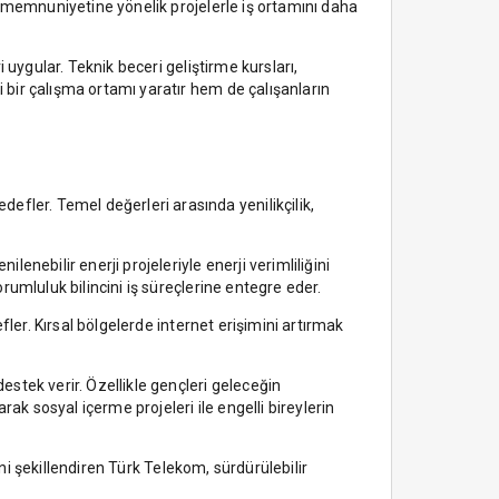
an memnuniyetine yönelik projelerle iş ortamını daha
i uygular. Teknik beceri geliştirme kursları,
i bir çalışma ortamı yaratır hem de çalışanların
efler. Temel değerleri arasında yenilikçilik,
enebilir enerji projeleriyle enerji verimliliğini
orumluluk bilincini iş süreçlerine entegre eder.
efler. Kırsal bölgelerde internet erişimini artırmak
estek verir. Özellikle gençleri geleceğin
ak sosyal içerme projeleri ile engelli bireylerin
ğini şekillendiren Türk Telekom, sürdürülebilir