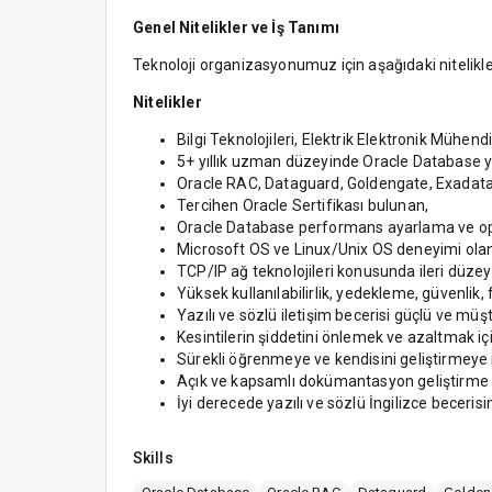
Genel Nitelikler ve İş Tanımı
Teknoloji organizasyonumuz için aşağıdaki nitelik
Nitelikler
Bilgi Teknolojileri, Elektrik Elektronik Mühendi
5+ yıllık uzman düzeyinde Oracle Database 
Oracle RAC, Dataguard, Goldengate, Exadat
Tercihen Oracle Sertifikası bulunan,
Oracle Database performans ayarlama ve op
Microsoft OS ve Linux/Unix OS deneyimi olan
TCP/IP ağ teknolojileri konusunda ileri düzeyd
Yüksek kullanılabilirlik, yedekleme, güvenlik
Yazılı ve sözlü iletişim becerisi güçlü ve müşte
Kesintilerin şiddetini önlemek ve azaltmak iç
Sürekli öğrenmeye ve kendisini geliştirmeye i
Açık ve kapsamlı dokümantasyon geliştirme 
İyi derecede yazılı ve sözlü İngilizce becerisi
Skills