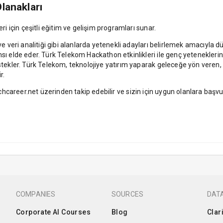
lanakları
ri için çeşitli eğitim ve gelişim programları sunar.
ve veri analitiği gibi alanlarda yetenekli adayları belirlemek amacıyla dü
ı elde eder. Türk Telekom Hackathon etkinlikleri ile genç yeteneklerin ya
stekler. Türk Telekom, teknolojiye yatırım yaparak geleceğe yön veren, ça
r.
hcareer.net üzerinden takip edebilir ve sizin için uygun olanlara başvur
COMPANIES
SOURCES
DATA
Corporate AI Courses
Blog
Clar