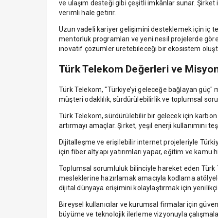
ve ulaşım desteği gibi çeşitli imkânlar sunar. Şirke
verimli hale getirir.
Uzun vadeli kariyer gelişimini desteklemek için iç ter
mentorluk programları ve yeni nesil projelerde görev
inovatif çözümler üretebileceği bir ekosistem oluşt
Türk Telekom Değerleri ve Misyo
Türk Telekom, "Türkiye’yi geleceğe bağlayan güç" mi
müşteri odaklılık, sürdürülebilirlik ve toplumsal soru
Türk Telekom, sürdürülebilir bir gelecek için karbon a
artırmayı amaçlar. Şirket, yeşil enerji kullanımını t
Dijitalleşme ve erişilebilir internet projeleriyle Tür
için fiber altyapı yatırımları yapar, eğitim ve kamu
Toplumsal sorumluluk bilinciyle hareket eden Türk Te
mesleklerine hazırlamak amacıyla kodlama atölyeleri,
dijital dünyaya erişimini kolaylaştırmak için yenilik
Bireysel kullanıcılar ve kurumsal firmalar için güvenil
büyüme ve teknolojik ilerleme vizyonuyla çalışmal