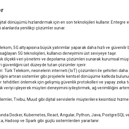
er
ital dönüşümü hızlandırmak için en son teknolojileri kullanır. Entegre e
i alanlarda yenilikçi çözümler sunar.
 Telekom, 5G altyapısına büyük yatırımlar yaparak daha hızlı ve güvenili
sağlayan 5G teknolojileri, kullanıcı deneyimini üst seviyeye taşır.
ük ölçekli veri yönetimi ve depolama çözümleri sunarak kurumsal müşte
veri güvenliğini üst düzeyde tutan çözümler içerir.
: Türk Telekom, nesnelerin interneti (IoT) çözümleri ile şehirleri daha yaş
liğini artıran sistemler gibi projelerle kentsel dönüşüme katkıda bulunu
tehditleri önlemek için gelişmiş güvenlik protokolleri ve yapay zeka tab
k veriyi işleyerek müşteri deneyimini iyileştirmek, ağ verimliliğini ar
lemler, Tivibu, Muud gibi dijital servislerle müşterilere kesintisiz hizme
rasında Docker, Kubernetes, React, Angular, Python, Java, PostgreSQL v
a, Hadoop ve Spark gibi güçlü sistemlerden yararlanır.