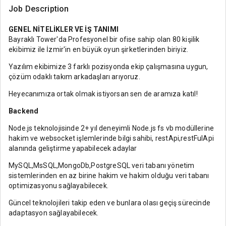
Job Description
GENEL NİTELİKLER VE İŞ TANIMI
Bayraklı Tower'da Profesyonel bir ofise sahip olan 80 kişilik
ekibimiz ile İzmir'in en büyük oyun şirketlerinden biriyiz.
Yazılım ekibimize 3 farklı pozisyonda ekip çalışmasına uygun,
çözüm odaklı takım arkadaşları arıyoruz.
Heyecanımıza ortak olmak istiyorsan sen de aramıza katıl!
Backend
Node.js teknolojisinde 2+ yıl deneyimli Node.js fs vb modüllerine
hakim ve websocket işlemlerinde bilgi sahibi, restApi,restFulApi
alanında geliştirme yapabilecek adaylar
MySQL,MsSQL,MongoDb,PostgreSQL veri tabanı yönetim
sistemlerinden en az birine hakim ve hakim olduğu veri tabanı
optimizasyonu sağlayabilecek.
Güncel teknolojileri takip eden ve bunlara olası geçiş sürecinde
adaptasyon sağlayabilecek.