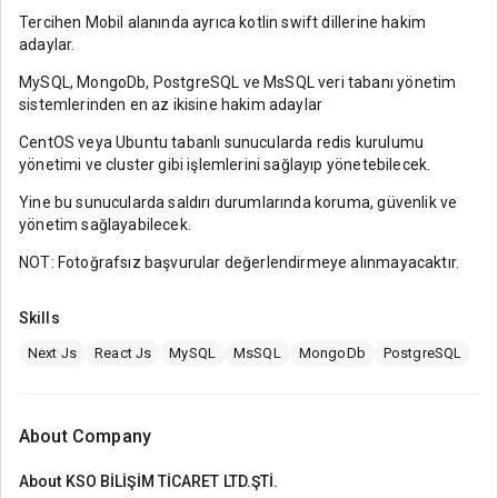
Tercihen Mobil alanında ayrıca kotlin swift dillerine hakim
adaylar.
MySQL, MongoDb, PostgreSQL ve MsSQL veri tabanı yönetim
sistemlerinden en az ikisine hakim adaylar
CentOS veya Ubuntu tabanlı sunucularda redis kurulumu
yönetimi ve cluster gibi işlemlerini sağlayıp yönetebilecek.
Yine bu sunucularda saldırı durumlarında koruma, güvenlik ve
yönetim sağlayabilecek.
NOT: Fotoğrafsız başvurular değerlendirmeye alınmayacaktır.
Skills
Next Js
React Js
MySQL
MsSQL
MongoDb
PostgreSQL
About Company
About
KSO BİLİŞİM TİCARET LTD.ŞTİ.