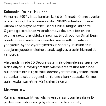
Company Location: İzmir / Türkiye
Kabasakal Online Hakkında
Firmamız 2007 yılında kurulan, köklü bir firmadır. Online oyunlar
üzerinde güçlü bir birikime sahibiz. 2000'li yıllardan bu yana
Ultima ile başlayan Metin2, Cabal Online, Knight Online ve
Ogame gibi sıralanan ve sıralanmaya devam eden online
oyunlar sektörüne oldukça hakimiz. Birçok oyunun Dijital E-pin
ürünlerini ve oyunların içerisindeki materyallerin satışını
yapıyoruz. Ayrıca ziyaretçilerimizin şahsi oyun ürünlerinin
satışlarını yapabilmelerine olanak sağlıyor, aracılık hizmeti de
veriyoruz.
Alışverişlerinizde 3D Secure sistemi ile ödemelerinizi güvence
altına alıyoruz. Yaptığınız tüm ödemelerde fatura talebinde
bulunabilirsiniz. Birçok farklı ödeme yönteminin yanında taksit
ve banka havalesi seçenekleri ile öne çıkan Kabasakal Online,
güler yüzlü hizmeti ile 7/24 sizleri bekliyor.
Misyonumuz
Kullanıcılarımıza ihtiyacı olan oyun parası, oyun hesabı ve E-
pin'lerini en hızlı ve en iyi fiyat garantisi ile sunmak,