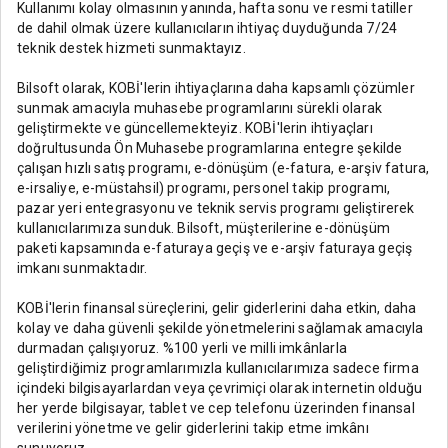
Kullanımı kolay olmasının yanında, hafta sonu ve resmi tatiller
de dahil olmak üzere kullanıcıların ihtiyaç duyduğunda 7/24
teknik destek hizmeti sunmaktayız.
Bilsoft olarak, KOBİ'lerin ihtiyaçlarına daha kapsamlı çözümler
sunmak amacıyla muhasebe programlarını sürekli olarak
geliştirmekte ve güncellemekteyiz. KOBİ'lerin ihtiyaçları
doğrultusunda Ön Muhasebe programlarına entegre şekilde
çalışan hızlı satış programı, e-dönüşüm (e-fatura, e-arşiv fatura,
e-irsaliye, e-müstahsil) programı, personel takip programı,
pazar yeri entegrasyonu ve teknik servis programı geliştirerek
kullanıcılarımıza sunduk. Bilsoft, müşterilerine e-dönüşüm
paketi kapsamında e-faturaya geçiş ve e-arşiv faturaya geçiş
imkanı sunmaktadır.
KOBİ'lerin finansal süreçlerini, gelir giderlerini daha etkin, daha
kolay ve daha güvenli şekilde yönetmelerini sağlamak amacıyla
durmadan çalışıyoruz. %100 yerli ve milli imkânlarla
geliştirdiğimiz programlarımızla kullanıcılarımıza sadece firma
içindeki bilgisayarlardan veya çevrimiçi olarak internetin olduğu
her yerde bilgisayar, tablet ve cep telefonu üzerinden finansal
verilerini yönetme ve gelir giderlerini takip etme imkânı
sunuyoruz.