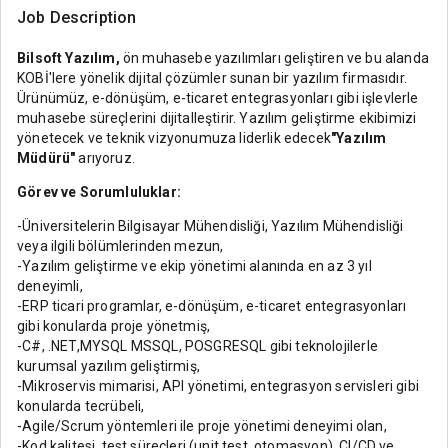
Job Description
Bilsoft Yazılım,
ön muhasebe yazılımları geliştiren ve bu alanda
KOBİ'lere yönelik dijital çözümler sunan bir yazılım firmasıdır.
Ürünümüz, e-dönüşüm, e-ticaret entegrasyonları gibi işlevlerle
muhasebe süreçlerini dijitalleştirir. Yazılım geliştirme ekibimizi
yönetecek ve teknik vizyonumuza liderlik edecek
"Yazılım
Müdürü"
arıyoruz.
Görev ve Sorumluluklar:
-Üniversitelerin Bilgisayar Mühendisliği, Yazılım Mühendisliği
veya ilgili bölümlerinden mezun,
-Yazılım geliştirme ve ekip yönetimi alanında en az 3 yıl
deneyimli,
-ERP ticari programlar, e-dönüşüm, e-ticaret entegrasyonları
gibi konularda proje yönetmiş,
-C#, .NET,MYSQL MSSQL, POSGRESQL gibi teknolojilerle
kurumsal yazılım geliştirmiş,
-Mikroservis mimarisi, API yönetimi, entegrasyon servisleri gibi
konularda tecrübeli,
-Agile/Scrum yöntemleri ile proje yönetimi deneyimi olan,
-Kod kalitesi, test süreçleri (unit test, otomasyon), CI/CD ve