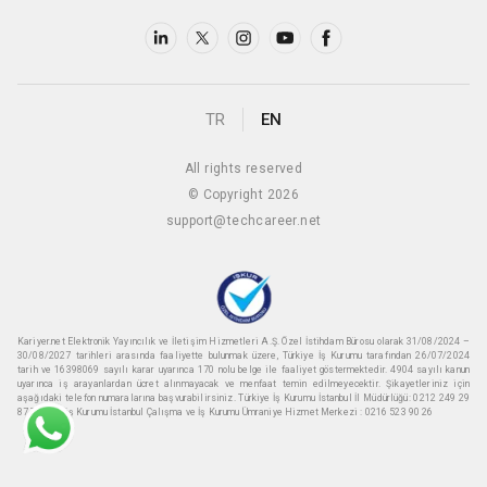
TR
EN
All rights reserved
© Copyright 2026
support@techcareer.net
Kariyer.net Elektronik Yayıncılık ve İletişim Hizmetleri A.Ş. Özel İstihdam Bürosu olarak 31/08/2024 –
30/08/2027 tarihleri arasında faaliyette bulunmak üzere, Türkiye İş Kurumu tarafından 26/07/2024
tarih ve 16398069 sayılı karar uyarınca 170 nolu belge ile faaliyet göstermektedir. 4904 sayılı kanun
uyarınca iş arayanlardan ücret alınmayacak ve menfaat temin edilmeyecektir. Şikayetleriniz için
aşağıdaki telefon numaralarına başvurabilirsiniz. Türkiye İş Kurumu İstanbul İl Müdürlüğü: 0212 249 29
87 Türkiye iş Kurumu İstanbul Çalışma ve İş Kurumu Ümraniye Hizmet Merkezi : 0216 523 90 26