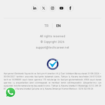
TR
EN
All rights reserved
© Copyright 2026
support@techcareer.net
Kariyer.net Elektronik Yayıncılık ve İletişim Hizmetleri A.Ş. Özel İstihdam Bürosu olarak 31/08/2024 –
30/08/2027 tarihleri arasında faaliyette bulunmak üzere, Türkiye İş Kurumu tarafından 26/07/2024
tarih ve 16398069 sayılı karar uyarınca 170 nolu belge ile faaliyet göstermektedir. 4904 sayılı kanun
uyarınca iş arayanlardan ücret alınmayacak ve menfaat temin edilmeyecektir. Şikayetleriniz için
aşağıdaki telefon numaralarına başvurabilirsiniz. Türkiye İş Kurumu İstanbul İl Müdürlüğü: 0212 249 29
87 Türkiye iş Kurumu İstanbul Çalışma ve İş Kurumu Ümraniye Hizmet Merkezi : 0216 523 90 26