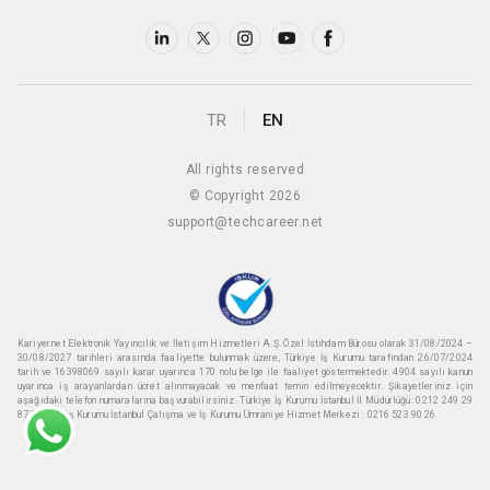
TR
EN
All rights reserved
© Copyright 2026
support@techcareer.net
Kariyer.net Elektronik Yayıncılık ve İletişim Hizmetleri A.Ş. Özel İstihdam Bürosu olarak 31/08/2024 –
30/08/2027 tarihleri arasında faaliyette bulunmak üzere, Türkiye İş Kurumu tarafından 26/07/2024
tarih ve 16398069 sayılı karar uyarınca 170 nolu belge ile faaliyet göstermektedir. 4904 sayılı kanun
uyarınca iş arayanlardan ücret alınmayacak ve menfaat temin edilmeyecektir. Şikayetleriniz için
aşağıdaki telefon numaralarına başvurabilirsiniz. Türkiye İş Kurumu İstanbul İl Müdürlüğü: 0212 249 29
87 Türkiye iş Kurumu İstanbul Çalışma ve İş Kurumu Ümraniye Hizmet Merkezi : 0216 523 90 26