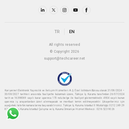
TR
EN
All rights reserved
© Copyright 2026
support@techcareer.net
Kariyer.net Elektronik Yayıncılık ve İletişim Hizmetleri A.Ş. Özel İstihdam Bürosu olarak 31/08/2024 –
30/08/2027 tarihleri arasında faaliyette bulunmak üzere, Türkiye İş Kurumu tarafından 26/07/2024
tarih ve 16398069 sayılı karar uyarınca 170 nolu belge ile faaliyet göstermektedir. 4904 sayılı kanun
uyarınca iş arayanlardan ücret alınmayacak ve menfaat temin edilmeyecektir. Şikayetleriniz için
aşağıdaki telefon numaralarına başvurabilirsiniz. Türkiye İş Kurumu İstanbul İl Müdürlüğü: 0212 249 29
87 Türkiye iş Kurumu İstanbul Çalışma ve İş Kurumu Ümraniye Hizmet Merkezi : 0216 523 90 26