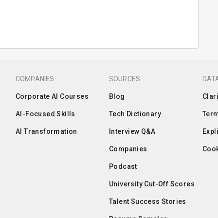
COMPANIES
SOURCES
DATA
Corporate AI Courses
Blog
Clar
AI-Focused Skills
Tech Dictionary
Term
AI Transformation
Interview Q&A
Expl
Companies
Cook
Podcast
University Cut-Off Scores
Talent Success Stories