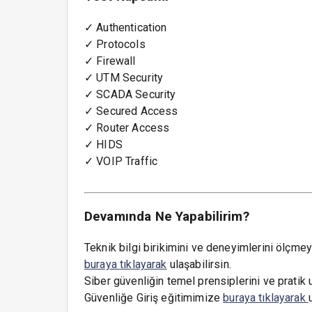
✓
Authentication
✓
Protocols
✓
Firewall
✓
UTM Security
✓
SCADA Security
✓
Secured Access
✓
Router Access
✓
HIDS
✓
VOIP Traffic
Devamında Ne Yapabilirim?
Teknik bilgi birikimini ve deneyimlerini ölçm
buraya tıklayarak
ulaşabilirsin.
Siber güvenliğin temel prensiplerini ve pratik
Güvenliğe Giriş eğitimimize
buraya tıklayarak