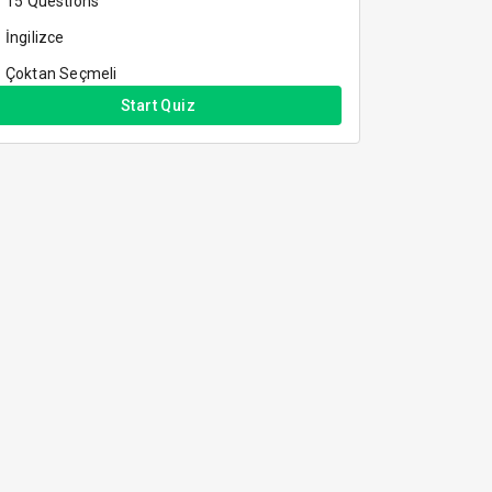
15
Questions
İngilizce
Çoktan Seçmeli
Start Quiz