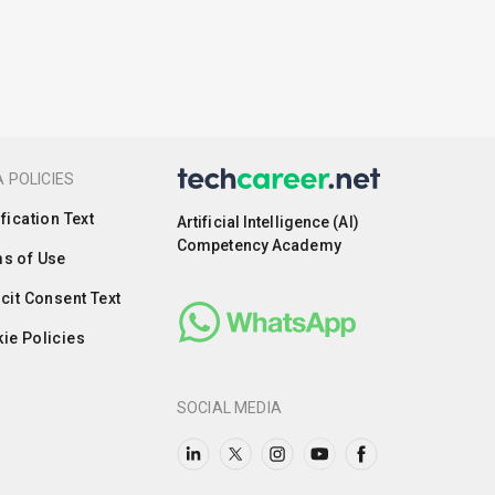
 POLICIES
ification Text
Artificial Intelligence (AI)
Competency Academy
s of Use
icit Consent Text
ie Policies
SOCIAL MEDIA