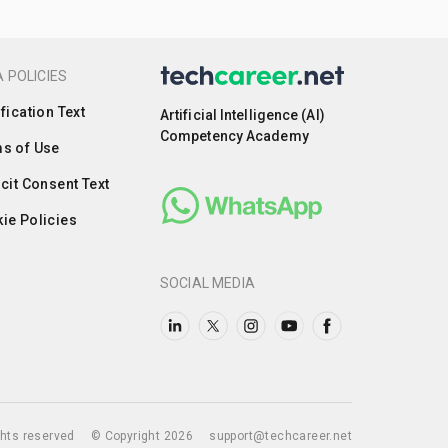
 POLICIES
ification Text
Artificial Intelligence (AI)
Competency Academy
s of Use
icit Consent Text
ie Policies
SOCIAL MEDIA
ights reserved
© Copyright 2026
support@techcareer.net