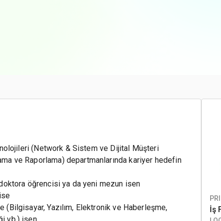
eknolojileri (Network & Sistem ve Dijital Müşteri
nlama ve Raporlama) departmanlarında kariyer hedefin
, doktora öğrencisi ya da yeni mezun isen
 ise
PRI
e (Bilgisayar, Yazılım, Elektronik ve Haberleşme,
İş 
i vb.) isen
LO