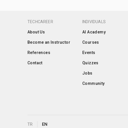
TECHCAREER
INDIVIDUALS
About Us
AI Academy
Become an Instructor
Courses
References
Events
Contact
Quizzes
Jobs
Community
TR
EN