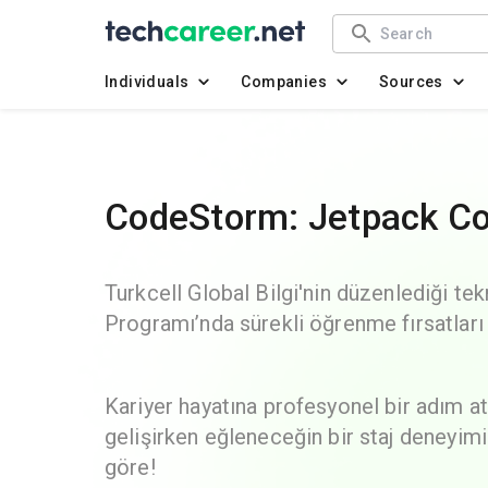
Individuals
Companies
Sources
CodeStorm: Jetpack Com
Turkcell Global Bilgi'nin düzenlediği t
Programı’nda sürekli öğrenme fırsatları 
Kariyer hayatına profesyonel bir adım a
gelişirken eğleneceğin bir staj deney
göre!