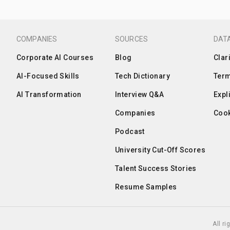
COMPANIES
SOURCES
DATA
Corporate AI Courses
Blog
Clar
AI-Focused Skills
Tech Dictionary
Term
AI Transformation
Interview Q&A
Expl
Companies
Cook
Podcast
University Cut-Off Scores
Talent Success Stories
Resume Samples
All r