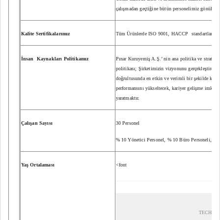
çalışmadan geçtiğine bütün personelimiz gönülden
Kalite Sertifikalarımız
Tüm Ürünlerde ISO 9001, HACCP
standartları m
İnsan
Kaynakları Politikamız
Pınar Kuruyemiş A.Ş.’ nin ana politika ve strateji
politikası; Şirketimizin vizyonunu gerçekleştirecek
doğrultusunda en etkin ve verimli bir şekilde kul
performansını yükseltecek, kariyer gelişme imkanla
yaratmaktır.
Çalışan Sayısı
30 Personel
% 10 Yönetici Personel, % 10 Büro Personeli, % 
Yaş Ortalaması
<font
TECHCA