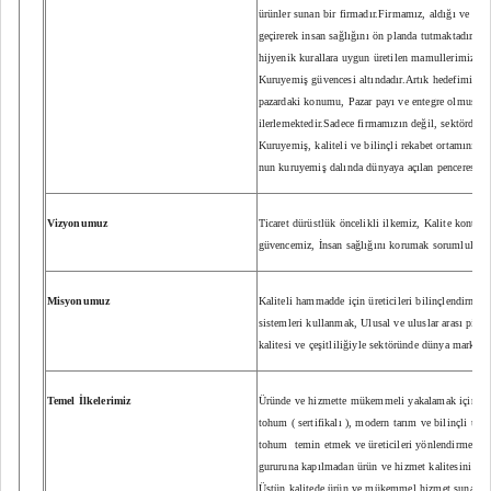
ürünler sunan bir firmadır.Firmamız, aldığı ve üret
geçirerek insan sağlığını ön planda tutmaktadır. Ü
hijyenik kurallara uygun üretilen mamullerimiz, t
Kuruyemiş güvencesi altındadır.Artık hedefimiz d
pazardaki konumu, Pazar payı ve entegre olmuş alt 
ilerlemektedir.Sadece firmamızın değil, sektördeki
Kuruyemiş, kaliteli ve bilinçli rekabet ortamının 
nun kuruyemiş dalında dünyaya açılan penceresi o
Vizyonumuz
Ticaret dürüstlük öncelikli ilkemiz, Kalite kontrol
güvencemiz, İnsan sağlığını korumak sorumluluğu
Misyonumuz
Kaliteli hammadde için üreticileri bilinçlendirmek,
sistemleri kullanmak, Ulusal ve uluslar arası piyas
kalitesi ve çeşitliliğiyle sektöründe dünya markas
Temel İlkelerimiz
Üründe ve hizmette mükemmeli yakalamak için önce 
tohum ( sertifikalı ), modern tarım ve bilinçli üret
tohum
temin etmek ve üreticileri yönlendirmek g
gururuna kapılmadan ürün ve hizmet kalitesini süre
Üstün kalitede ürün ve mükemmel hizmet sunarak 