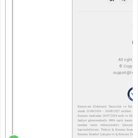
TR
E
All rights 
© Copyrig
support@tech
Kariyer.net Elektronik Yayıncılık ve İletiş
olarak 31/08/2024 – 30/08/2027 tarihleri aras
Kurumu tarafından 26/07/2024 tarih ve 1639806
faaliyet göstermektedir. 4904 sayılı kanun uya
menfaat temin edilmeyecektir. Şikayetlerin
başvurabilirsiniz. Türkiye İş Kurumu İstanbu
Kurumu İstanbul Çalışma ve İş Kurumu Ümran