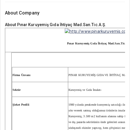
About Company
About
Pınar Kuruyemiş Gıda İhtiyaç Mad.San.Tic.A.Ş.
Pınar Kuruyemiş Gıda İhtiyaç Mad.San.Tic.A.
Firma Ünvanı
PINAR KURUYEMİŞ GIDA VE İHTİYAÇ MADD
Sektör
Kuruyemiş ve Gıda İmalatı
Şirket Profili
1980 yılında perakende kuruyemiş satıcılığı ile işe
yön vererek satmış olduğumuz ürünlerin imalatı ve
Kuruyemiş; 3.500 m2 kullanım alanına sahip fabrik
ve dış pazarda sektörünün önde gelenleri arasındad
sözleşmeli ekimler yaptırıp, hem çiftçimizi memnu