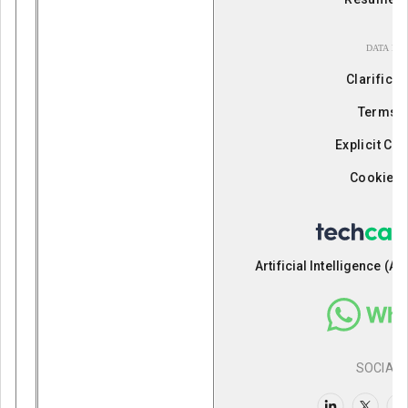
DATA POL
Clarificat
Terms o
Explicit Co
Cookie P
Artificial Intelligence 
SOCIAL 