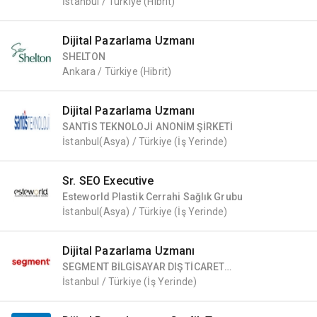
İstanbul / Türkiye
(Hibrit)
Dijital Pazarlama Uzmanı
SHELTON
Ankara / Türkiye
(Hibrit)
Dijital Pazarlama Uzmanı
SANTİS TEKNOLOJİ ANONİM ŞİRKETİ
İstanbul(Asya) / Türkiye
(İş Yerinde)
Sr. SEO Executive
Esteworld Plastik Cerrahi Sağlık Grubu
İstanbul(Asya) / Türkiye
(İş Yerinde)
Dijital Pazarlama Uzmanı
SEGMENT BİLGİSAYAR DIŞ TİCARET
ANONİM ŞİRKETİ
İstanbul / Türkiye
(İş Yerinde)