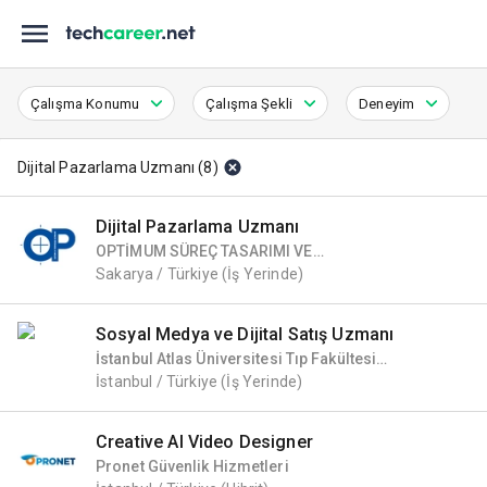
Çalışma Konumu
Çalışma Şekli
Deneyim
Dijital Pazarlama Uzmanı
(
8
)
Dijital Pazarlama Uzmanı
OPTİMUM SÜREÇ TASARIMI VE
UYGULAMALARI ANONİM ŞİRKETİ
Sakarya / Türkiye
(İş Yerinde)
Sosyal Medya ve Dijital Satış Uzmanı
İstanbul Atlas Üniversitesi Tıp Fakültesi
Hastanesi
İstanbul / Türkiye
(İş Yerinde)
Creative AI Video Designer
Pronet Güvenlik Hizmetleri