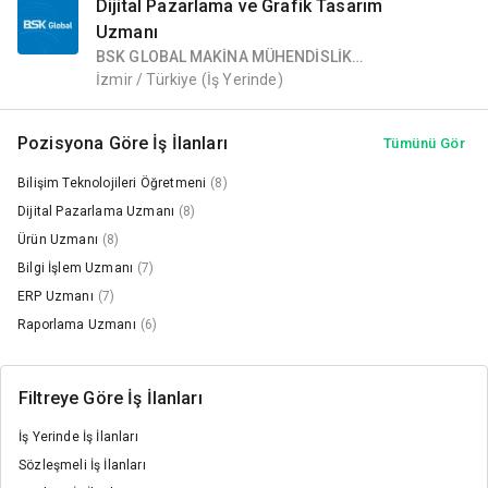
Dijital Pazarlama ve Grafik Tasarım
Uzmanı
BSK GLOBAL MAKİNA MÜHENDİSLİK
SANAYİ TİCARET VE PAZARLAMA A.Ş.
İzmir / Türkiye
(İş Yerinde)
Pozisyona Göre İş İlanları
Tümünü Gör
Bilişim Teknolojileri Öğretmeni
(8)
Dijital Pazarlama Uzmanı
(8)
Ürün Uzmanı
(8)
Bilgi İşlem Uzmanı
(7)
ERP Uzmanı
(7)
Raporlama Uzmanı
(6)
Filtreye Göre İş İlanları
İş Yerinde İş İlanları
Sözleşmeli İş İlanları