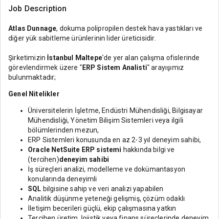
Job Description
Atlas Dunnage
, dokuma polipropilen destek hava yastıkları ve
diğer yük sabitleme ürünlerinin lider üreticisidir.
Şirketimizin
İstanbul Maltepe
'de yer alan çalışma ofislerinde
görevlendirmek üzere "
ERP Sistem Analisti
" arayışımız
bulunmaktadır;
Genel Nitelikler
Üniversitelerin İşletme, Endüstri Mühendisliği, Bilgisayar
Mühendisliği, Yönetim Bilişim Sistemleri veya ilgili
bölümlerinden mezun,
ERP Sistemleri konusunda en az 2-3 yıl deneyim sahibi,
Oracle NetSuite ERP sistemi
hakkında bilgi ve
(tercihen)
deneyim sahibi
İş süreçleri analizi, modelleme ve dokümantasyon
konularında deneyimli
SQL
bilgisine sahip ve veri analizi yapabilen
Analitik düşünme yeteneği gelişmiş, çözüm odaklı
İletişim becerileri güçlü, ekip çalışmasına yatkın
Tercihen üretim, lojistik veya finans süreçlerinde deneyim