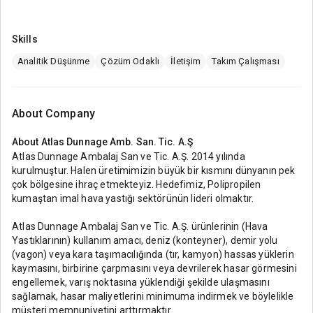
Skills
Analitik Düşünme
Çözüm Odaklı
İletişim
Takım Çalışması
About Company
About
Atlas Dunnage Amb. San. Tic. A.Ş
Atlas Dunnage Ambalaj San ve Tic. A.Ş. 2014 yılında
kurulmuştur. Halen üretimimizin büyük bir kısmını dünyanın pek
çok bölgesine ihraç etmekteyiz. Hedefimiz, Polipropilen
kumaştan imal hava yastığı sektörünün lideri olmaktır.
Atlas Dunnage Ambalaj San ve Tic. A.Ş. ürünlerinin (Hava
Yastıklarının) kullanım amacı, deniz (konteyner), demir yolu
(vagon) veya kara taşımacılığında (tır, kamyon) hassas yüklerin
kaymasını, birbirine çarpmasını veya devrilerek hasar görmesini
engellemek, varış noktasına yüklendiği şekilde ulaşmasını
sağlamak, hasar maliyetlerini minimuma indirmek ve böylelikle
müşteri memnuniyetini arttırmaktır.