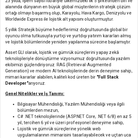
23 yılda, işlem sayısı itibariyle ülkemizdeki ilk 5 şirketinden biri ve
alanında dünyanın en büyük global müşterilerin stratejik çözüm
ortağı olmayı başarmış olup, Karayolu, Hava Kargo, Denizyolu ve
Worldwide Express ile lojistik alt yapısını oluşturmuştur.
5 yıllık Stratejik büyüme hedeflerimiz doğrultusunda global bir
oyuncu olma tutkusuyla yurtiçi ve yurtdışı yatırım kararları almış
ve lojistik bölümlerinde yeniden yapılanma sürecine başlamıştır.
Asset GLI olarak, lojistik ve gümrük süreçlerini yapay zekâ
teknolojileriyle dönüştürme vizyonumuz doğrultusunda yazılım
ekibimizi güçlendiriyoruz. RAG (Retrieval-Augmented
Generation) ve modern AI teknolojilerinde derin deneyime sahip,
mimari kararlar alabilen, kaliteli kod üreten bir
"Full Stack
Developer"
arıyoruz.
Genel
Nitelikler ve İş Tanımı:
Bilgisayar Mühendisliği, Yazılım Mühendisliği veya ilgili
bölümlerden mezun,
C# .NET teknolojilerinde (ASP.NET Core, .NET 6/8) en az 5
yıl, tercihen 6 yıl ve üzeri profesyonel deneyime sahip,
Lojistik ve gümrük süreçlerine yönelik web
uygulamalarının mimarisini tasarlayabilecek ve uçtan uca