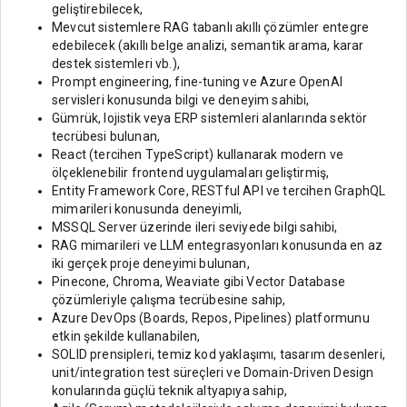
geliştirebilecek,
Mevcut sistemlere RAG tabanlı akıllı çözümler entegre
edebilecek (akıllı belge analizi, semantik arama, karar
destek sistemleri vb.),
Prompt engineering, fine-tuning ve Azure OpenAI
servisleri konusunda bilgi ve deneyim sahibi,
Gümrük, lojistik veya ERP sistemleri alanlarında sektör
tecrübesi bulunan,
React (tercihen TypeScript) kullanarak modern ve
ölçeklenebilir frontend uygulamaları geliştirmiş,
Entity Framework Core, RESTful API ve tercihen GraphQL
mimarileri konusunda deneyimli,
MSSQL Server üzerinde ileri seviyede bilgi sahibi,
RAG mimarileri ve LLM entegrasyonları konusunda en az
iki gerçek proje deneyimi bulunan,
Pinecone, Chroma, Weaviate gibi Vector Database
çözümleriyle çalışma tecrübesine sahip,
Azure DevOps (Boards, Repos, Pipelines) platformunu
etkin şekilde kullanabilen,
SOLID prensipleri, temiz kod yaklaşımı, tasarım desenleri,
unit/integration test süreçleri ve Domain-Driven Design
konularında güçlü teknik altyapıya sahip,