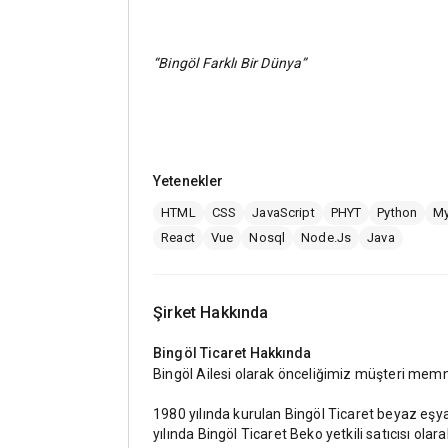
“Bingöl Farklı Bir Dünya”
Yetenekler
HTML
CSS
JavaScript
PHYT
Python
My
React
Vue
Nosql
Node.Js
Java
Şirket Hakkında
Bingöl Ticaret
Hakkında
Bingöl Ailesi olarak önceliğimiz müşteri memn
1980 yılında kurulan Bingöl Ticaret beyaz eşya 
yılında Bingöl Ticaret Beko yetkili satıcısı olar