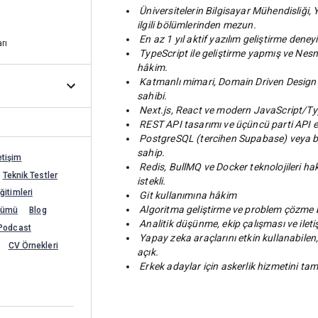
Üniversitelerin Bilgisayar Mühendisliği, 
ilgili bölümlerinden mezun.
En az 1 yıl aktif yazılım geliştirme deney
rı
TypeScript ile geliştirme yapmış ve Nes
hâkim.
Katmanlı mimari, Domain Driven Design 
sahibi.
Next.js, React ve modern JavaScript/Type
REST API tasarımı ve üçüncü parti API 
PostgreSQL (tercihen Supabase) veya ben
sahip.
etişim
Redis, BullMQ ve Docker teknolojileri hak
Teknik Testler
istekli.
itimleri
Git kullanımına hâkim
Algoritma geliştirme ve problem çözme b
şümü
Blog
Analitik düşünme, ekip çalışması ve iletiş
Podcast
Yapay zeka araçlarını etkin kullanabilen,
CV Örnekleri
açık.
Erkek adaylar için askerlik hizmetini tama