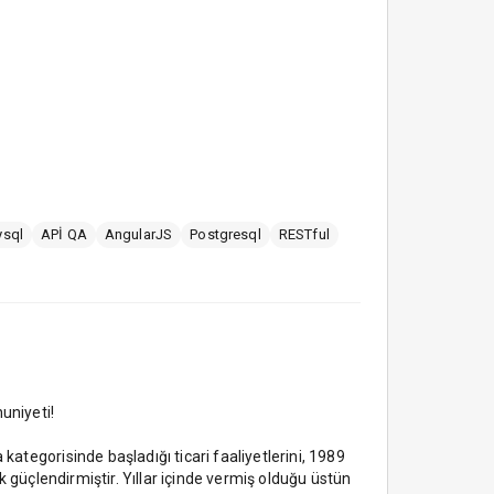
sql
APİ QA
AngularJS
Postgresql
RESTful
uniyeti!
kategorisinde başladığı ticari faaliyetlerini, 1989
ak güçlendirmiştir. Yıllar içinde vermiş olduğu üstün