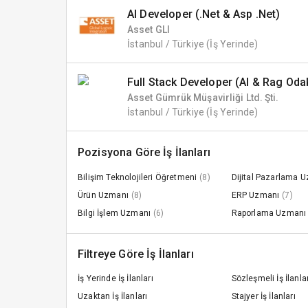
AI Developer (.Net & Asp .Net)
Asset GLI
İstanbul / Türkiye
(İş Yerinde)
Full Stack Developer (AI & Rag Odak
Asset Gümrük Müşavirliği Ltd. Şti.
İstanbul / Türkiye
(İş Yerinde)
Pozisyona Göre İş İlanları
Bilişim Teknolojileri Öğretmeni
(8)
Dijital Pazarlama 
Ürün Uzmanı
(8)
ERP Uzmanı
(7)
Bilgi İşlem Uzmanı
(6)
Raporlama Uzmanı
Filtreye Göre İş İlanları
İş Yerinde İş İlanları
Sözleşmeli İş İlanla
Uzaktan İş İlanları
Stajyer İş İlanları