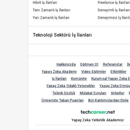
Hibrit İş İlanları
Freelance İş İlanları
Tam Zamanlı İş İlanları
Deneyimli İş İlanları
Yarı Zamanlı İş İlanları
Deneyimsiz İş İlanla
Teknoloji Sektörü İş İlanları
Hakkımızda
Eğitmen Ol
Referanslar
İl
Yapay Zeka Akademi
Video Eğitimler
Etkinlikler
İş İlanları
Komünite
Kurumsal Yapay Zeka Eğ
Yapay Zeka Odaklı Yetenekler
Yapay Zeka Dönü
Teknik Sözlük
Mülakat Soruları
Şirketler
Üniversite Taban Puanları
Bizi Katılımcılardan Dinle
Yapay Zeka Yetkinlik Akademisi