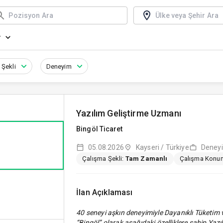
r
 Şekli
Deneyim
Yazılım Geliştirme Uzmanı
Bingöl Ticaret
05.08.2026
Kayseri / Türkiye
Deneyi
Çalışma Şekli:
Tam Zamanlı
Çalışma Konu
İlan Açıklaması
40 seneyi aşkın deneyimiyle Dayanıklı Tüketim v
“Bingöl” olarak aşağıdaki özelliklere sahip Ya