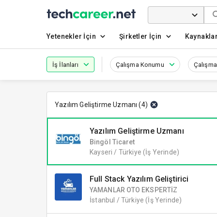
Yetenekler İçin
Şirketler İçin
Kaynakla
İş İlanları
Çalışma Konumu
Çalışma
Yazılım Geliştirme Uzmanı
(
4
)
Yazılım Geliştirme Uzmanı
Bingöl Ticaret
Kayseri / Türkiye
(İş Yerinde)
Full Stack Yazılım Geliştirici
YAMANLAR OTO EKSPERTİZ
İstanbul / Türkiye
(İş Yerinde)