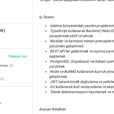
İş Tanımı:
İşletme bünyesindeki yazılım projelerinin g
lı)
TypeScript kullanarak Backend (NestJS) 
süreçlerinde aktif rol almak.
Modüler ve katmanlı mimari prensiplerine
çözümleri geliştirmek.
REST API’ler geliştirmek ve üçüncü parti s
sağlamak.
Tümünü Gör
PostgreSQL (Supabase) veritabanı üzerind
Uzmanı
(8)
yürütmek.
Redis ve BullMQ kullanarak kuyruk yönet
geliştirmek.
(6)
JWT tabanlı kimlik doğrulama ve yetkile
Git kullanarak kod versiyonlama ve ekip iç
Teknik dokümantasyon hazırlamak ve 
rı
Aranan Nitelikler: