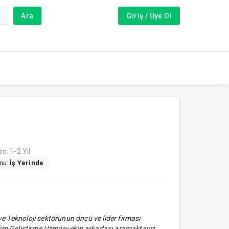
Ara
Giriş / Üye Ol
m: 1-2 Yıl
mu:
İş Yerinde
e Teknoloji sektörünün öncü ve lider firması
zılım Geliştirme Uzmanı ekip arkadaşı aramaktayız.