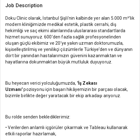
Job Description
Doku Clinic olarak, İstanbul Şişli’nin kalbinde yer alan 5.000 m²’lik
modern kliniğimizde medikal estetik, plastik cerrahi, diş
hekimliği ve saç ekimi alanlarında uluslararası standartlarda
hizmet sunuyoruz. 600’den fazla sağlık profesyonelinden
oluşan güçlü ekibimiz ve 20’ye yakın uzman doktorumuzla,
kişiselleştirilmiş ve yenilikçi çözümlerle Türkiye’den ve dünyanın
dört bir yanından hastalarımızın güvenini kazanmaktan ve
hayatlarına dokunmaktan büyük mutluluk duyuyoruz.
Bu heyecan verici yolculuğumuzda,
'İş Zekası
Uzmanı'
pozisyonu için başarı hikâyemizin bir parçası olacak,
bizimle birlikte değer yaratacak bir ekip arkadaşı arıyoruz.
Bu rolde senden beklediklerimiz:
• Verilerden anlamlı içgörüler çıkarmak ve Tableau kullanarak
etkili raporlar hazırlamak,