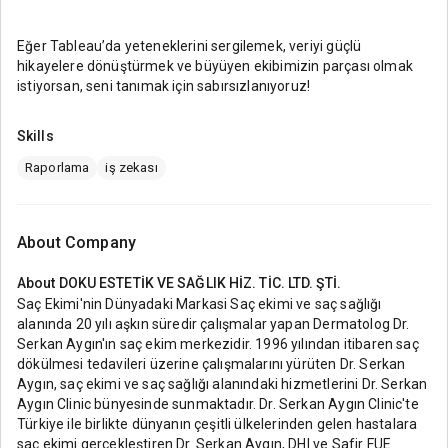
Eğer Tableau’da yeteneklerini sergilemek, veriyi güçlü
hikayelere dönüştürmek ve büyüyen ekibimizin parçası olmak
istiyorsan, seni tanımak için sabırsızlanıyoruz!
Skills
Raporlama
iş zekası
About Company
About
DOKU ESTETİK VE SAĞLIK HİZ. TİC. LTD. ŞTİ.
Saç Ekimi'nin Dünyadaki Markasi Saç ekimi ve saç sağlığı
alanında 20 yılı aşkın süredir çalışmalar yapan Dermatolog Dr.
Serkan Aygın'ın saç ekim merkezidir. 1996 yılından itibaren saç
dökülmesi tedavileri üzerine çalışmalarını yürüten Dr. Serkan
Aygın, saç ekimi ve saç sağlığı alanındaki hizmetlerini Dr. Serkan
Aygın Clinic bünyesinde sunmaktadır. Dr. Serkan Aygın Clinic'te
Türkiye ile birlikte dünyanın çeşitli ülkelerinden gelen hastalara
saç ekimi gerçekleştiren Dr. Serkan Aygın, DHI ve Safir FUE