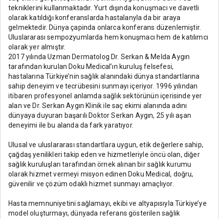
tekniklerini kullanmaktadır. Yurt dışında konuşmacı ve davetli
olarak katıldığı konferanslarda hastalanyla da bir araya
gelmektedir. Dünya çapinda onlarca konferans düzenlemiştir.
Uluslararası sempozyumlarda hem konuşmacı hem de katılımcı
olarak yer almıştır.
2017 yılında Uzman Dermatolog Dr. Serkan & Melda Aygın
tarafından kurulan Doku Medical’ın kuruluş felsefesi,
hastalarına Türkiye’nin sağlık alanındaki dünya standartlarına
sahip deneyim ve tecrübesini sunmayı içeriyor. 1996 yılından
itibaren profesyonel anlamda sağlık sektörünün içerisinde yer
alan ve Dr. Serkan Aygın Klinik ile saç ekimi alanında adını
dünyaya duyuran başarılı Doktor Serkan Aygın, 25 yılı aşan
deneyimi ile bu alanda da fark yaratıyor.
Ulusal ve uluslararası standartlara uygun, etik değerlere sahip,
çağdaş yenilikleri takip eden ve hizmetleriyle öncü olan, diğer
sağlık kuruluşları tarafından örnek alınan bir sağlık kurumu
olarak hizmet vermeyi misyon edinen Doku Medical, doğru,
güvenilir ve çözüm odaklı hizmet sunmayı amaçlıyor.
Hasta memnuniyetini sağlamayı, ekibi ve altyapısıyla Türkiye’ye
model oluşturmayı, dünyada referans gösterilen sağlık