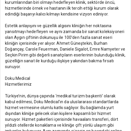
kurumlarından biri olmayı hedefleyen klinik, sektörde öncü,
hizmetlerinde örnek ve hastanın ilk tercih ettiği kurum olarak
edindiği başarıyı kalıcı kılmayı kendisine vizyon ediniyor.
Estetik anlayışını ve güzellik algısını kliniğin her noktasına
yansıtmayı hedefleyen ve aynı zamanda bir sanat koleksiyoneri
olan Aygın çiftinin dokunuşu ile 100’den fazla sanat eseri
kliniğin içerisinde yer alıyor. Ahmet Güneştekin, Burhan
Doğançay, Carole Feuerman, Daniele Sigalot, Emre Namyeter ve
Seçkin Pirim gibi değerli sanatçıların eserlerinin bulunduğu klinik,
güzelliğin sanat ile kurduğu ilişkiye yakından bakma fırsatı
sunuyor.
Doku Medical
Hizmetlerimiz
Türkiye’nin, dünya çapında ‘medikal turizm başkenti’ olarak
kabul edilmesi, Doku Medical’ın da uluslararası standartlarda
hizmet vermesine olumlu katkı sağlıyor. Bu bağlamda yurt
dışından kliniğe gelecek olan kişilere kapsamlı bir hizmet
sunuyor. Hizmet paketleri içerisinde havaalanı transferi, dört
yıldızlı otellerde konaklama ve kliniğe çift yönlü ulaşım gibi
imkanlar bulunuyor. Aynı zamanda sürecin en başındaki online