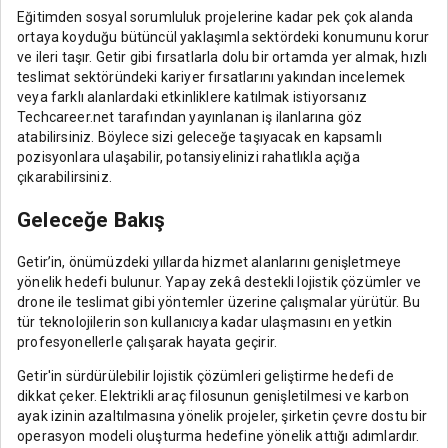
Eğitimden sosyal sorumluluk projelerine kadar pek çok alanda
ortaya koyduğu bütüncül yaklaşımla sektördeki konumunu korur
ve ileri taşır. Getir gibi fırsatlarla dolu bir ortamda yer almak, hızlı
teslimat sektöründeki kariyer fırsatlarını yakından incelemek
veya farklı alanlardaki etkinliklere katılmak istiyorsanız
Techcareer.net tarafından yayınlanan iş ilanlarına göz
atabilirsiniz. Böylece sizi geleceğe taşıyacak en kapsamlı
pozisyonlara ulaşabilir, potansiyelinizi rahatlıkla açığa
çıkarabilirsiniz.
Geleceğe Bakış
Getir’in, önümüzdeki yıllarda hizmet alanlarını genişletmeye
yönelik hedefi bulunur. Yapay zekâ destekli lojistik çözümler ve
drone ile teslimat gibi yöntemler üzerine çalışmalar yürütür. Bu
tür teknolojilerin son kullanıcıya kadar ulaşmasını en yetkin
profesyonellerle çalışarak hayata geçirir.
Getir'in sürdürülebilir lojistik çözümleri geliştirme hedefi de
dikkat çeker. Elektrikli araç filosunun genişletilmesi ve karbon
ayak izinin azaltılmasına yönelik projeler, şirketin çevre dostu bir
operasyon modeli oluşturma hedefine yönelik attığı adımlardır.