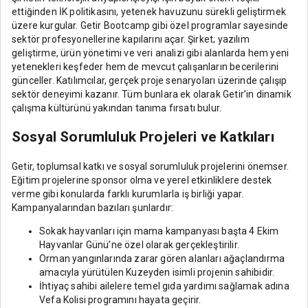
ettiğinden İK politikasını, yetenek havuzunu sürekli geliştirmek
üzere kurgular. Getir Bootcamp gibi özel programlar sayesinde
sektör profesyonellerine kapılarını açar. Şirket; yazılım
geliştirme, ürün yönetimi ve veri analizi gibi alanlarda hem yeni
yetenekleri keşfeder hem de mevcut çalışanların becerilerini
günceller. Katılımcılar, gerçek proje senaryoları üzerinde çalışıp
sektör deneyimi kazanır. Tüm bunlara ek olarak Getir’in dinamik
çalışma kültürünü yakından tanıma fırsatı bulur.
Sosyal Sorumluluk Projeleri ve Katkıları
Getir, toplumsal katkı ve sosyal sorumluluk projelerini önemser.
Eğitim projelerine sponsor olma ve yerel etkinliklere destek
verme gibi konularda farklı kurumlarla iş birliği yapar.
Kampanyalarından bazıları şunlardır:
Sokak hayvanları için mama kampanyası başta 4 Ekim
Hayvanlar Günü’ne özel olarak gerçekleştirilir.
Orman yangınlarında zarar gören alanları ağaçlandırma
amacıyla yürütülen Kuzeyden isimli projenin sahibidir.
İhtiyaç sahibi ailelere temel gıda yardımı sağlamak adına
Vefa Kolisi programını hayata geçirir.