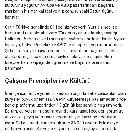
kültürünü yoğurur. Avrupa ve ABD pazarlarındaki başarısı,
markanın hizmet kalitesi ve hız konusundaki üstünlüğünü
kanıtlar.
Getir, Türkiye genelinde 81 ilde hizmet verir. Yurt dışında ise
başta İngiltere olmak üzere Türklerin yoğun olarak yaşadığı
Hollanda, Almanya ve Fransa gibi coğrafyalarda kullanılır. Ayrıca
İspanya, İtalya, Portekiz ve ABD’de de operasyonlarını sürdürür.
Şirketi başarıya taşıyan en önemli unsurların başında farklı
alanlardan çok sayıda emekçiyle el ele vermesi gelir. Hem
bireysel hem ekip içinde öğrenme ve büyüme prensibini
benimser.
Çalışma Prensipleri ve Kültürü
İdari çalışanları ve yönetim kadrosu dışında saha çalışanları olan
kuryeler büyük önem taşır. Getir, kuryelere işe başlamadan önce
kendi platformu üzerinden 15 günlük kapsamlı bir eğitim verir.
Eğitim; kuryelerin mesai sırasında karşılaşabilecekleri sorunlar,
güvenlik, işleyiş ve müşteri memnuniyeti hakkında detaylar
içerir. Şirket, kuruluşundan itibaren 36.000 civarında kuryeye
eğitim vermiştir. Kurye pozisyonunda işe başlayanların Usta