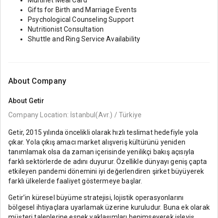
Multinet Meal Card
Gifts for Birth and Marriage Events
Psychological Counseling Support
Nutritionist Consultation
Shuttle and Ring Service Availability
About Company
About
Getir
Company Location: İstanbul(Avr.) / Türkiye
Getir, 2015 yılında öncelikli olarak hızlı teslimat hedefiyle yola
çıkar. Yola çıkış amacı market alışveriş kültürünü yeniden
tanımlamak olsa da zaman içerisinde yenilikçi bakış açısıyla
farklı sektörlerde de adını duyurur. Özellikle dünyayı geniş çapta
etkileyen pandemi dönemini iyi değerlendiren şirket büyüyerek
farklı ülkelerde faaliyet göstermeye başlar.
Getir’in küresel büyüme stratejisi, lojistik operasyonlarını
bölgesel ihtiyaçlara uyarlamak üzerine kuruludur. Buna ek olarak
müşteri taleplerine esnek yaklaşımları benimseyerek işleyiş