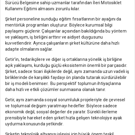
Sürücü Belgesine sahip uzmanlar tarafından İleri Motosiklet
Kullanımı Eğitimi almasını zorunlu kılar.
Şirket personeline sunduğu eğitim fırsatlarının bir ayağını da
mentörlük programları oluşturur. Böylece kurumsal bilgi
paylaşımı güçlenir. Çalışanlar açısından bakıldığında bu yöntem
ve yaklaşım, iş birliğini arttırır ve aidiyet duygusunu
kuvvetlendirir. Ayrıca çalışanların şirket kültürüne daha hızlı
adapte olmalarını sağlar.
Getir’in, tedarikçilere ve diğer iş ortaklarına yönelik iş birliğine
açık yaklaşımı, kurduğu güçlü ekosistemin önemli bir parçasıdır.
Şirket, sadece ticari ilişkilerde değil, aynı zamanda uzun vadeli iş
birliklerinde de karşılıklı faydayı ön planda tutarak sürdürülebilir
bir iş modeli benimser. Bu perspektif toplumun ihtiyaçlarına
daha hızlı ve etkili çözümler sunmasına olanak tanır.
Getir, aynı zamanda sosyal sorumluluk projeleriyle de çevresel
ve toplumsal değişim yaratmayı hedefler. Böylece sadece
ekonomik değil, sosyal değerler de yaratır. Sürekli ilerleme
prensibiyle hareket eden şirket hızla gelişen teknolojiye ayak
uydurma konusunda yetkindir.
Şirketin teknolojik altyapısı işleyişi için büyük önem teşkil