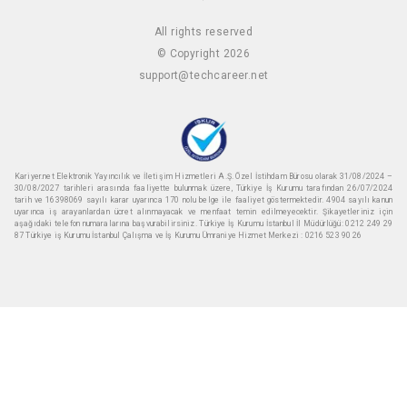
All rights reserved
© Copyright 2026
support@techcareer.net
Kariyer.net Elektronik Yayıncılık ve İletişim Hizmetleri A.Ş. Özel İstihdam Bürosu olarak 31/08/2024 –
30/08/2027 tarihleri arasında faaliyette bulunmak üzere, Türkiye İş Kurumu tarafından 26/07/2024
tarih ve 16398069 sayılı karar uyarınca 170 nolu belge ile faaliyet göstermektedir. 4904 sayılı kanun
uyarınca iş arayanlardan ücret alınmayacak ve menfaat temin edilmeyecektir. Şikayetleriniz için
aşağıdaki telefon numaralarına başvurabilirsiniz. Türkiye İş Kurumu İstanbul İl Müdürlüğü: 0212 249 29
87 Türkiye iş Kurumu İstanbul Çalışma ve İş Kurumu Ümraniye Hizmet Merkezi : 0216 523 90 26