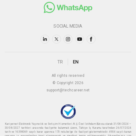
SOCIAL MEDIA
TR
EN
All rights reserved
© Copyright 2026
support@techcareer.net
Kariyer.net Elektronik Yayıncılık ve İletişim Hizmetleri A.Ş. Özel İstihdam Bürosu olarak 31/08/2024 –
30/08/2027 tarihleri arasında faaliyette bulunmak üzere, Türkiye İş Kurumu tarafından 26/07/2024
tarih ve 16398069 sayılı karar uyarınca 170 nolu belge ile faaliyet göstermektedir. 4904 sayılı kanun
uyarınca iş arayanlardan ücret alınmayacak ve menfaat temin edilmeyecektir. Şikayetleriniz için