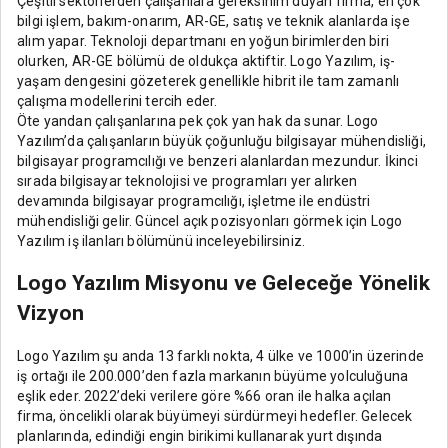
Çeşitli sektörlerden çalışanlara gereksinim duyan firma, en çok
bilgi işlem, bakım-onarım, AR-GE, satış ve teknik alanlarda işe
alım yapar. Teknoloji departmanı en yoğun birimlerden biri
olurken, AR-GE bölümü de oldukça aktiftir. Logo Yazılım, iş-
yaşam dengesini gözeterek genellikle hibrit ile tam zamanlı
çalışma modellerini tercih eder.
Öte yandan çalışanlarına pek çok yan hak da sunar. Logo
Yazılım’da çalışanların büyük çoğunluğu bilgisayar mühendisliği,
bilgisayar programcılığı ve benzeri alanlardan mezundur. İkinci
sırada bilgisayar teknolojisi ve programları yer alırken
devamında bilgisayar programcılığı, işletme ile endüstri
mühendisliği gelir. Güncel açık pozisyonları görmek için Logo
Yazılım iş ilanları bölümünü inceleyebilirsiniz.
Logo Yazılım Misyonu ve Geleceğe Yönelik
Vizyon
Logo Yazılım şu anda 13 farklı nokta, 4 ülke ve 1000’in üzerinde
iş ortağı ile 200.000’den fazla markanın büyüme yolculuğuna
eşlik eder. 2022’deki verilere göre %66 oran ile halka açılan
firma, öncelikli olarak büyümeyi sürdürmeyi hedefler. Gelecek
planlarında, edindiği engin birikimi kullanarak yurt dışında