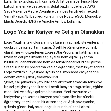
kullanılmakta olup, açık kaynaklı Scikit‑Learn ve TensorFlow
kütüphaneleriyle desteklenir. Bulut bazlı modellerde AWS
SageMaker ve Azure Cognitive Services tercih edilmektedir.
Veri altyapısı/ETL süreci yönetiminde PostgreSQL, MongoDB,
ElasticSearch, HDFS ve Apache Airflow kullanılır.
Logo Yazılım Kariyer ve Gelişim Olanakları
Logo Yazılım, teknoloji alanında kariyer yapmak isteyenler için
güçlü bir gelişim ortamı sunar. Özellikle öğrencilere yönelik
olarak her yıl düzenlenen Log-in Staj Programı, katılımcılara
uzaktan çalışma imkânı sağlayarak hem dijital iş yapma
kültürünü deneyimleme hem de teknik becerilerini geliştirme
fırsatı sunar. Bu programa katılan öğrenciler, mezuniyet sonrası
Logo Yazılım bünyesinde uygun pozisyonlarda kariyerlerine
devam etme şansı yakalayabilirler.
Şirket, çalışanlarının yetkinliklerini artırmak amacıyla teknik ve
kişisel gelişime yönelik çeşitli sertifikasyon programları, eğitim
modülleri ve atölye çalışmaları sunar. Yeni mezunlar ve
kariyerine yön vermek isteyen profesyoneller için sürekli
öğrenmeyi teşvik eden bir ortam sağlar. Açık pozisyonlar,
şirketin güncel ihtiyaçları doğrultusunda düzenli olarak