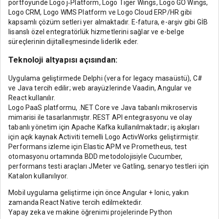
portföyünde Logo j‑Platform, Logo Tiger Wings, Logo GO Wings,
Logo CRM, Logo WMS Platform ve Logo Cloud ERP/HR gibi
kapsamlı çözüm setleri yer almaktadır. E-fatura, e-arşiv gibi GİB
lisanslı özel entegratörlük hizmetlerini sağlar ve e-belge
süreçlerinin dijitalleşmesinde liderlik eder.
Teknoloji altyapısı açısından:
Uygulama geliştirmede Delphi (vera for legacy masaüstü), C#
ve Java tercih edilir; web arayüzlerinde Vaadin, Angular ve
React kullanılır.
Logo PaaS platformu, .NET Core ve Java tabanlı mikroservis
mimarisi ile tasarlanmıştır. REST API entegrasyonu ve olay
tabanlı yönetim için Apache Kafka kullanılmaktadır; iş akışları
için açık kaynak Activiti temelli Logo ActivWorks geliştirmiştir.
Performans izleme için Elastic APM ve Prometheus, test
otomasyonu ortamında BDD metodolojisiyle Cucumber,
performans testi araçları JMeter ve Gatling, senaryo testleri için
Katalon kullanılıyor.
Mobil uygulama geliştirme için önce Angular + Ionic, yakın
zamanda React Native tercih edilmektedir.
Yapay zeka ve makine öğrenimi projelerinde Python