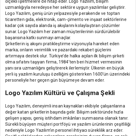
ölçekli işletmelere de hitap eder. Logo Yazılım, bilişim
uzmanlığıyla neredeyse her sektöre uygun yazılımlar geliştirir.
Logo Yazılım, geniş ürün yelpazesiyle perakende ve toptan
ticaretten gıda, elektronik, cam-çimento ve inşaat sektörlerine
kadar çok sayıda alanda iş akışlarını kolaylaştıran çözümler
sunar. Logo Yazılım her zaman müşterilerinin sürdürülebilir
başarısına katkı sunmayı amaçlar.
Şirketlerin iş akışını pratikleştirme vizyonuyla hareket eden
marka; onların verimlilik ve pazardaki rekabet güçlerini
artırmaya destek olur. Türkiye’de halka açılan ilk bilişim şirketi
olma sıfatını taşıyan firma, 1984’ten beri hizmet vermesinin
yanı sıra uzmanlığını geliştirerek ilerlemiştir. Ülkenin en büyük
yerli iş yazılım kuruluşu özelliğini gösterirken 1600’ün üzerindeki
personeliyle her geçen gün büyümeye devam eder.
Logo Yazılım Kültürü ve Çalışma Şekli
Logo Yazılım, deneyimli insan kaynakları ekibiyle çalışanlarına
değer katan şirketlerin başında gelir. Bilişim sektöründe hızla
gelişen yapısı, geniş istihdam imkânları sunmasına olanak tanır.
Sürekli büyüyen müşteri portföyü ve yazılım ürünlerinin çeşitliliği
nedeniyle Logo Yazılım’ın personel ihtiyacı süreklilik arz eder.