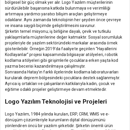
bölgesel bir güç olmak yer alır. Logo Yazılım müşterilerinin
sürdürülebilir başarısına katkıda bulunmaya ve verimliliği
artırmaya yardımcı yaratıcı bilişim araçları geliştirmeye
odaklanır. Aynı zamanda teknolojinin her şeyden önce çevreye
ve insana saygılı biçimde geliştirilmesini savunur.
Şirketin temel misyonu; iş birliğine dayalı, çevik ve tutkulu
yaklaşımlarla müşterilerine değer katmaktır. Sosyal sorumluluk
projeleriyle de yazılım sektöründeki markalar arasında örnek
gösterilebilir. Örneğin 2019’da faaliyete geçirilen “Hayallerini
Kodlayanlar” projesi kapsamında bilgisayar atölyeleri, robotik
kodlama atölyeleri gibi girişimlerle çocuklara erken yaşta kod
yazma becerisi kazandırılmaya çalışılmıştır.
Sonrasında Hatay’ın farklı ilçelerinde kodlama laboratuvarları
kurularak deprem bölgesindeki çocuklara destek sağlanmıştır.
Ayrıca iş ortakları ve çalışanların katkılarıyla kadın, çocuk ve
eğitime odaklı projeler geliştirmeye devam etmektedir.
Logo Yazılım Teknolojisi ve Projeleri
Logo Yazılım, 1984 yılında kurulan, ERP, CRM, WMS ve e-
dönüşüm çözümleriyle kurumların dijital dönüşümünü
yönlendiren öncü bir yazılım şirketidir. Şirketin önemli ürün