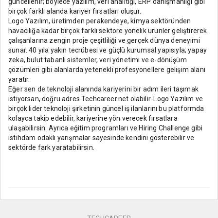
güncellenir; böylece yazılım, veri analitiği, ERP danışmanlığı gibi
birçok farklı alanda kariyer fırsatları oluşur.
Logo Yazılım, üretimden perakendeye, kimya sektöründen
havacılığa kadar birçok farklı sektöre yönelik ürünler geliştirerek
çalışanlarına zengin proje çeşitliliği ve gerçek dünya deneyimi
sunar. 40 yıla yakın tecrübesi ve güçlü kurumsal yapısıyla; yapay
zeka, bulut tabanlı sistemler, veri yönetimi ve e-dönüşüm
çözümleri gibi alanlarda yetenekli profesyonellere gelişim alanı
yaratır.
Eğer sen de teknoloji alanında kariyerini bir adım ileri taşımak
istiyorsan, doğru adres Techcareer.net olabilir. Logo Yazılım ve
birçok lider teknoloji şirketinin güncel iş ilanlarını bu platformda
kolayca takip edebilir, kariyerine yön verecek fırsatlara
ulaşabilirsin. Ayrıca eğitim programları ve Hiring Challenge gibi
istihdam odaklı yarışmalar sayesinde kendini gösterebilir ve
sektörde fark yaratabilirsin.