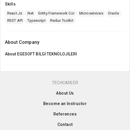
Skills
React.Js
.Net
Entity Framework Cor
Microservices
Oracle
REST API
Typescript
Redux Toolkit
About Company
About
EGESOFT BİLGİ TEKNOLOJİLERİ
TECHCAREER
About Us
Become an Instructor
References
Contact