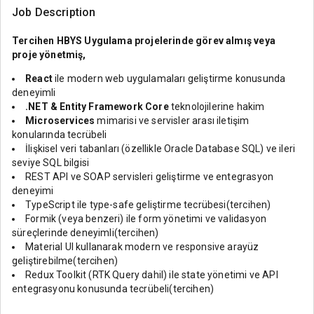
Job Description
Tercihen HBYS Uygulama projelerinde görev almış veya
proje yönetmiş,
React
ile modern web uygulamaları geliştirme konusunda
deneyimli
.NET & Entity Framework Core
teknolojilerine hakim
Microservices
mimarisi ve servisler arası iletişim
konularında tecrübeli
İlişkisel veri tabanları (özellikle Oracle Database SQL) ve ileri
seviye SQL bilgisi
REST API ve SOAP servisleri geliştirme ve entegrasyon
deneyimi
TypeScript ile type-safe geliştirme tecrübesi(tercihen)
Formik (veya benzeri) ile form yönetimi ve validasyon
süreçlerinde deneyimli(tercihen)
Material UI kullanarak modern ve responsive arayüz
geliştirebilme(tercihen)
Redux Toolkit (RTK Query dahil) ile state yönetimi ve API
entegrasyonu konusunda tecrübeli(tercihen)