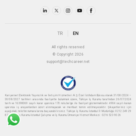
TR
EN
All rights reserved
© Copyright 2026
support@techcareer.net
Kariyer.net Elektronik Yayıncılık ve İletişim Hizmetleri A.Ş. Özel İstihdam Bürosu olarak 31/08/2024 –
30/08/2027 tarihleri arasında faaliyette bulunmak üzere, Türkiye İş Kurumu tarafından 26/07/2024
tarih ve 16398069 sayılı karar uyarınca 170 nolu belge ile faaliyet göstermektedir. 4904 sayılı kanun
uyarınca iş arayanlardan ücret alınmayacak ve menfaat temin edilmeyecektir. Şikayetleriniz için
aşağıdaki telefon numaralarına başvurabilirsiniz. Türkiye İş Kurumu İstanbul İl Müdürlüğü: 0212 249 29
87 Türkiye iş Kurumu İstanbul Çalışma ve İş Kurumu Ümraniye Hizmet Merkezi : 0216 523 90 26