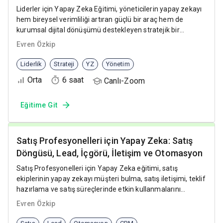
Liderler için Yapay Zeka Eğitimi, yöneticilerin yapay zekayı
hem bireysel verimliliği artıran güçlü bir araç hem de
kurumsal dijital dönüşümü destekleyen stratejik bir
yetkinlik olarak etkin şekilde kullanmasını sağlar.
Evren Özkip
Liderlik
Strateji
YZ
Yönetim
Orta
6 saat
Canlı-Zoom
Eğitime Git
Satış Profesyonelleri için Yapay Zeka: Satış
Döngüsü, Lead, İçgörü, İletişim ve Otomasyon
Satış Profesyonelleri için Yapay Zeka eğitimi, satış
ekiplerinin yapay zekayı müşteri bulma, satış iletişimi, teklif
hazırlama ve satış süreçlerinde etkin kullanmalarını
sağlayan uygulamalı bir eğitim programıdır.
Evren Özkip