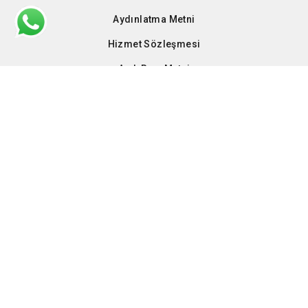
Aydınlatma Metni
Hizmet Sözleşmesi
Açık Rıza Metni
Çerez Politikası
Yapay Zeka Yetkinlik Akademisi
SOSYAL MEDYA