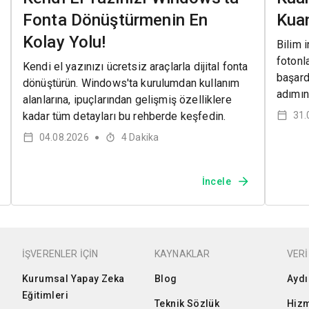
Fonta Dönüştürmenin En
Kuan
Kolay Yolu!
Bilim i
fotonl
Kendi el yazınızı ücretsiz araçlarla dijital fonta
başard
dönüştürün. Windows'ta kurulumdan kullanım
adımın
alanlarına, ipuçlarından gelişmiş özelliklere
kadar tüm detayları bu rehberde keşfedin.
31.
04.08.2026
4
Dakika
●
İncele
İŞVERENLER İÇİN
KAYNAKLAR
VERİ
Kurumsal Yapay Zeka
Blog
Aydı
Eğitimleri
Teknik Sözlük
Hizm