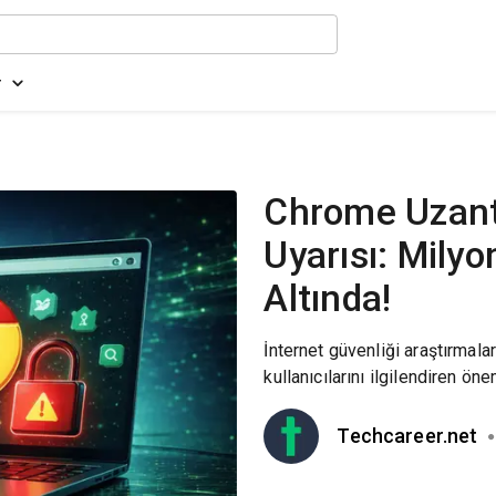
r
Chrome Uzantı
Uyarısı: Milyo
Altında!
İnternet güvenliği araştırmala
kullanıcılarını ilgilendiren önem
Techcareer.net
●