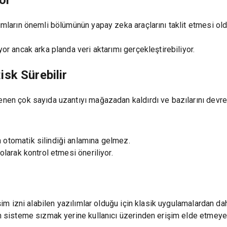
or
ımların önemli bölümünün yapay zeka araçlarını taklit etmesi oldu
yor ancak arka planda veri aktarımı gerçekleştirebiliyor.
sk Sürebilir
enen çok sayıda uzantıyı mağazadan kaldırdı ve bazılarını devre d
 otomatik silindiği anlamına gelmez.
olarak kontrol etmesi öneriliyor.
rişim izni alabilen yazılımlar olduğu için klasik uygulamalardan d
an sisteme sızmak yerine kullanıcı üzerinden erişim elde etmeye y