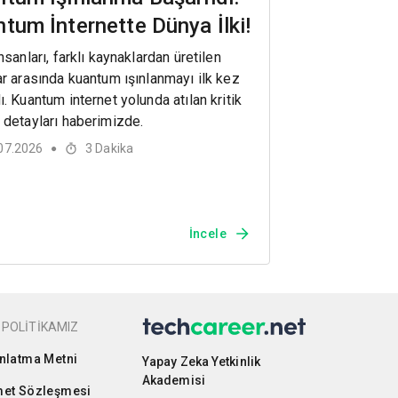
tum İnternette Dünya İlki!
nsanları, farklı kaynaklardan üretilen
ar arasında kuantum ışınlanmayı ilk kez
ı. Kuantum internet yolunda atılan kritik
 detayları haberimizde.
07.2026
3
Dakika
●
İncele
 POLİTİKAMIZ
nlatma Metni
Yapay Zeka Yetkinlik
Akademisi
et Sözleşmesi