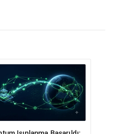
tum Işınlanma Başarıldı: