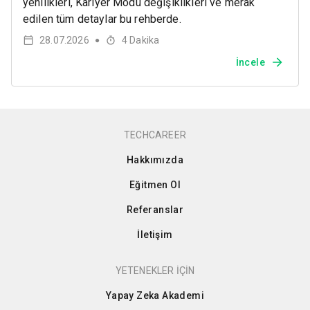
yenilikleri, Kariyer Modu değişiklikleri ve merak
edilen tüm detaylar bu rehberde.
28.07.2026
4
Dakika
●
İncele
TECHCAREER
Hakkımızda
Eğitmen Ol
Referanslar
İletişim
YETENEKLER İÇİN
Yapay Zeka Akademi