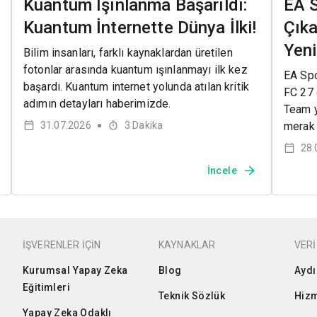
Kuantum Işınlanma Başarıldı:
EA 
Kuantum İnternette Dünya İlki!
Çıka
Yenil
Bilim insanları, farklı kaynaklardan üretilen
fotonlar arasında kuantum ışınlanmayı ilk kez
EA Spo
başardı. Kuantum internet yolunda atılan kritik
FC 27 ç
adımın detayları haberimizde.
Team y
31.07.2026
3
Dakika
merak 
●
28.
İncele
İŞVERENLER İÇİN
KAYNAKLAR
VERİ
Kurumsal Yapay Zeka
Blog
Aydı
Eğitimleri
Teknik Sözlük
Hizm
Yapay Zeka Odaklı