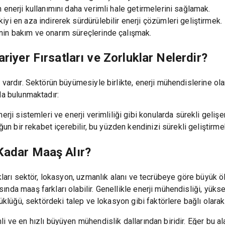
n enerji kullanımını daha verimli hale getirmelerini sağlamak.
iyi en aza indirerek sürdürülebilir enerji çözümleri geliştirmek.
inin bakım ve onarım süreçlerinde çalışmak.
riyer Fırsatları ve Zorluklar Nelerdir?
 vardır. Sektörün büyümesiyle birlikte, enerji mühendislerine ola
da bulunmaktadır:
nerji sistemleri ve enerji verimliliği gibi konularda sürekli geliş
oğun bir rekabet içerebilir, bu yüzden kendinizi sürekli geliştir
Kadar Maaş Alır?
ıkları sektör, lokasyon, uzmanlık alanı ve tecrübeye göre büyük ö
nda maaş farkları olabilir. Genellikle enerji mühendisliği, yüks
yüklüğü, sektördeki talep ve lokasyon gibi faktörlere bağlı olarak
li ve en hızlı büyüyen mühendislik dallarından biridir. Eğer bu 