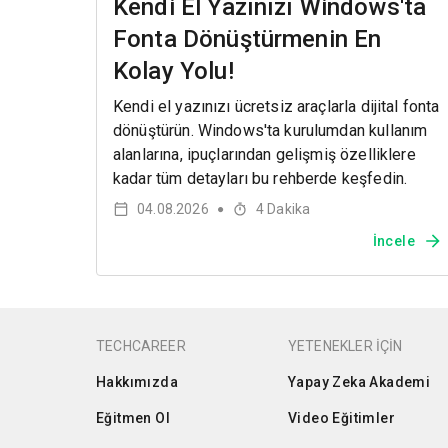
Kendi El Yazınızı Windows'ta
Fonta Dönüştürmenin En
Kolay Yolu!
Kendi el yazınızı ücretsiz araçlarla dijital fonta
dönüştürün. Windows'ta kurulumdan kullanım
alanlarına, ipuçlarından gelişmiş özelliklere
kadar tüm detayları bu rehberde keşfedin.
04.08.2026
4
Dakika
●
İncele
TECHCAREER
YETENEKLER İÇİN
Hakkımızda
Yapay Zeka Akademi
Eğitmen Ol
Video Eğitimler