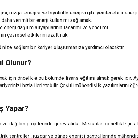
si, rüzgar enerjisi ve biyokütle enerjisi gibi yenilenebilir enerj
 daha verimli bir enerji kullanımı sağlamak.
ve enerji dağıtım altyapılarının tasarımı ve yönetimi.
nin çevresel etkilerini azaltmak.
nize sağlam bir kariyer oluşturmanıza yardımcı olacaktır.
ıl Olunur?
ak için öncelikle bu bölümde lisans eğitimi almak gereklidir. Ay
 kariyerinizi hızla ilerletebilir. Çeşitli mühendislik yazılımları
İş Yapar?
m ve dağıtım projelerinde görev alırlar. Mezunları genellikle şu a
trik santralleri, rüzgar ve güneş enerjisi santrallerinde mühendi