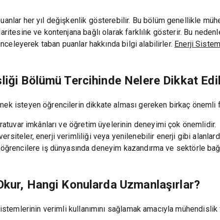
anlar her yıl değişkenlik gösterebilir. Bu bölüm genellikle mühen
aritesine ve kontenjana bağlı olarak farklılık gösterir. Bu neden
 inceleyerek taban puanlar hakkında bilgi alabilirler.
Enerji Sistem
liği Bölümü Tercihinde Nelere Dikkat Edi
mek isteyen öğrencilerin dikkate alması gereken birkaç önemli 
oratuvar imkânları ve öğretim üyelerinin deneyimi çok önemlidir.
versiteler, enerji verimliliği veya yenilenebilir enerji gibi alanl
öğrencilere iş dünyasında deneyim kazandırma ve sektörle bağla
Okur, Hangi Konularda Uzmanlaşırlar?
sistemlerinin verimli kullanımını sağlamak amacıyla mühendislik v