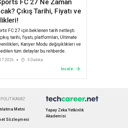
Sports FC 27 Ne Zaman
cak? Çıkış Tarihi, Fiyatı ve
ikleri!
rts FC 27 için beklenen tarih netleşti.
ıkış tarihi, fiyatı, platformları, Ultimate
enilikleri, Kariyer Modu değişiklikleri ve
edilen tüm detaylar bu rehberde.
07.2026
4
Dakika
●
İncele
 POLİTİKAMIZ
nlatma Metni
Yapay Zeka Yetkinlik
Akademisi
et Sözleşmesi