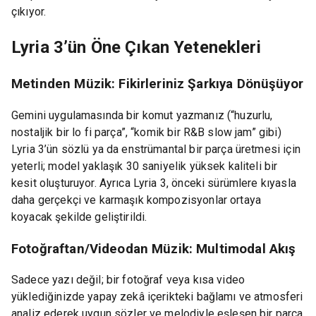
çıkıyor.
Lyria 3’ün Öne Çıkan Yetenekleri
Metinden Müzik: Fikirleriniz Şarkıya Dönüşüyor
Gemini uygulamasında bir komut yazmanız (“huzurlu,
nostaljik bir lo fi parça”, “komik bir R&B slow jam” gibi)
Lyria 3’ün sözlü ya da enstrümantal bir parça üretmesi için
yeterli; model yaklaşık 30 saniyelik yüksek kaliteli bir
kesit oluşturuyor. Ayrıca Lyria 3, önceki sürümlere kıyasla
daha gerçekçi ve karmaşık kompozisyonlar ortaya
koyacak şekilde geliştirildi.
Fotoğraftan/Videodan Müzik: Multimodal Akış
Sadece yazı değil; bir fotoğraf veya kısa video
yüklediğinizde yapay zekâ içerikteki bağlamı ve atmosferi
analiz ederek uygun sözler ve melodiyle eşleşen bir parça