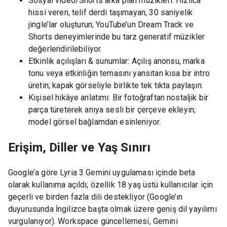
Sosyal video/Shorts arka plan müzikleri: Hızlıca
hissi veren, telif derdi taşımayan, 30 saniyelik
jingle’lar oluşturun; YouTube’un Dream Track ve
Shorts deneyimlerinde bu tarz generatif müzikler
değerlendirilebiliyor.
Etkinlik açılışları & sunumlar: Açılış anonsu, marka
tonu veya etkinliğin temasını yansıtan kısa bir intro
üretin; kapak görseliyle birlikte tek tıkta paylaşın.
Kişisel hikâye anlatımı: Bir fotoğraftan nostaljik bir
parça türeterek anıya sesli bir çerçeve ekleyin;
model görsel bağlamdan esinleniyor.
Erişim, Diller ve Yaş Sınırı
Google’a göre Lyria 3 Gemini uygulaması içinde beta
olarak kullanıma açıldı; özellik 18 yaş üstü kullanıcılar için
geçerli ve birden fazla dili destekliyor (Google’ın
duyurusunda İngilizce başta olmak üzere geniş dil yayılımı
vurgulanıyor). Workspace güncellemesi, Gemini