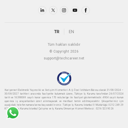
TR
EN
Tüm hakları saklıdır
© Copyright 2026
support@techcareer.net
Kariyer.net Elektronik Yayıncılık ve İletişim Hizmetleri A.Ş. Özel İstihdam Bürosu olarak 31/08/2024 –
30/08/2027 tarihleri arasında faaliyette bulunmak üzere, Türkiye İş Kurumu tarafından 26/07/2024
tarih ve 16398069 sayılı karar uyarınca 170 nolu belge ile faaliyet göstermektedir. 4904 sayılı kanun
uyarınca iş arayanlardan ücret alınmayacak ve menfaat temin edilmeyecektir. Şikayetleriniz için
aşağıdaki telefon numaralarına başvurabilirsiniz. Türkiye İş Kurumu İstanbul İl Müdürlüğü: 0212 249 29
87 Türkiye iş Kurumu İstanbul Çalışma ve İş Kurumu Ümraniye Hizmet Merkezi : 0216 523 90 26