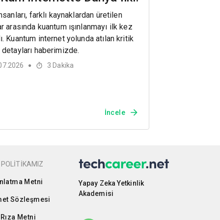
nsanları, farklı kaynaklardan üretilen
ar arasında kuantum ışınlanmayı ilk kez
ı. Kuantum internet yolunda atılan kritik
 detayları haberimizde.
07.2026
3
Dakika
●
İncele
 POLİTİKAMIZ
nlatma Metni
Yapay Zeka Yetkinlik
Akademisi
et Sözleşmesi
 Rıza Metni