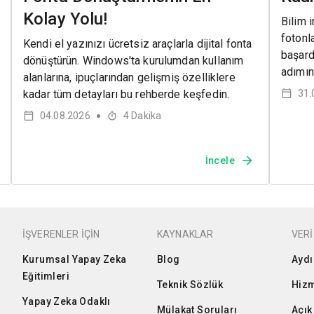
Kolay Yolu!
Bilim i
fotonl
Kendi el yazınızı ücretsiz araçlarla dijital fonta
başard
dönüştürün. Windows'ta kurulumdan kullanım
adımın
alanlarına, ipuçlarından gelişmiş özelliklere
kadar tüm detayları bu rehberde keşfedin.
31.
04.08.2026
4
Dakika
●
İncele
İŞVERENLER İÇİN
KAYNAKLAR
VERİ
Kurumsal Yapay Zeka
Blog
Aydı
Eğitimleri
Teknik Sözlük
Hizm
Yapay Zeka Odaklı
Mülakat Soruları
Açık