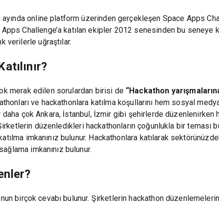
m ayında online platform üzerinden gerçekleşen Space Apps Ch
ce Apps Challenge’a katılan ekipler 2012 senesinden bu seneye 
 verilerle uğraştılar.
atılınır?
k merak edilen sorulardan birisi de
“Hackathon yarışmalarına 
ckathonları ve hackathonlara katılma koşullarını hem sosyal med
r daha çok Ankara, İstanbul, İzmir gibi şehirlerde düzenlenirken
 Şirketlerin düzenledikleri hackathonların çoğunlukla bir teması b
atılma imkanınız bulunur. Hackathonlara katılarak sektörünüzdeki
sağlama imkanınız bulunur.
enler?
un birçok cevabı bulunur. Şirketlerin hackathon düzenlemelerin