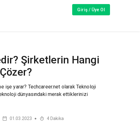
Giriş / Üye Ol
ir? Şirketlerin Hangi
 Çözer?
 işe yarar? Techcareer.net olarak Teknoloji
eknoloji dünyasındaki merak ettiklerinizi
01.03.2023
4
Dakika
●