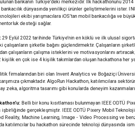
ulunan bankanın Türkiye’deki merkezidir. İlk hackathonunu 2014
 bankacılık dünyasında yenilikçi ürünler geliştirmelerini ister.
olojileri ekibi yarışmacılara iOS’tan mobil bankacılığa ve büyü
mentorluk desteği sağlar.
:
29 Eylül 2022 tarihinde Türkiye’nin en köklü ve ilk ulusal sigort
çalışanların şirketle bağını güçlendirmektir. Çalışanların şirk
an çalışanların çalışma isteklerini ve motivasyonlarını artıracak
 kişilik en çok ise 4 kişilik takımlardan oluşan hackathona her ya
itik firmalarından biri olan Invent Analytics ve Boğaziçi Üniver
 karşımıza çıkmaktadır. AlgoRun Hackathon, katılımcılara sektörü
apay zeka, algoritma tasarımı gibi konularda deneyim kazanmaları
kathon’u:
Belli bir konu kısıtlaması bulunmayan IEEE ODTÜ Pix
işbirliğinde gerçekleşmiştir. IEEE ODTÜ Pixery Mobil Teknolojil
 Reality, Machine Learning, Image - Video Processing ve benzer
nda katılımcılar bu hackathon sürecinde teknoloji dünyasında ismi