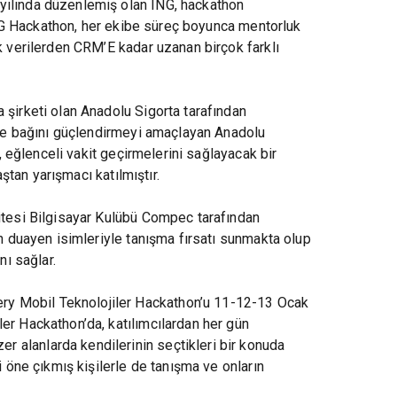
 yılında düzenlemiş olan ING, hackathon
 ING Hackathon, her ekibe süreç boyunca mentorluk
k verilerden CRM’E kadar uzanan birçok farklı
a şirketi olan Anadolu Sigorta tarafından
etle bağını güçlendirmeyi amaçlayan Anadolu
, eğlenceli vakit geçirmelerini sağlayacak bir
ştan yarışmacı katılmıştır.
sitesi Bilgisayar Kulübü Compec tarafından
n duayen isimleriyle tanışma fırsatı sunmakta olup
nı sağlar.
ery Mobil Teknolojiler Hackathon’u 11-12-13 Ocak
er Hackathon’da, katılımcılardan her gün
 alanlarda kendilerinin seçtikleri bir konuda
 öne çıkmış kişilerle de tanışma ve onların