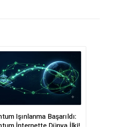
tum Işınlanma Başarıldı:
tum İnternette Dünya İlki!