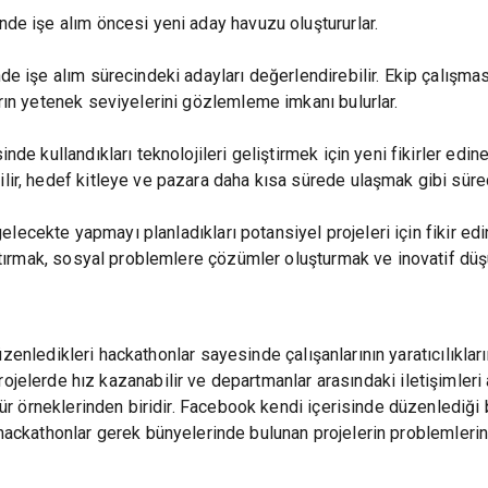
nde işe alım öncesi yeni aday havuzu oluştururlar.
de işe alım sürecindeki adayları değerlendirebilir. Ekip çalışmas
arın yetenek seviyelerini gözlemleme imkanı bulurlar.
e kullandıkları teknolojileri geliştirmek için yeni fikirler edine
lir, hedef kitleye ve pazara daha kısa sürede ulaşmak gibi süre
 gelecekte yapmayı planladıkları potansiyel projeleri için fikir e
arttırmak, sosyal problemlere çözümler oluşturmak ve inovatif d
enledikleri hackathonlar sayesinde çalışanlarının yaratıcılıklarını
 projelerde hız kazanabilir ve departmanlar arasındaki iletişimleri 
r örneklerinden biridir. Facebook kendi içerisinde düzenlediği
i hackathonlar gerek bünyelerinde bulunan projelerin problemleri