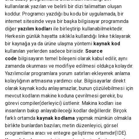
kullanılarak yazılan ve belirli bir dizi talimattan oluşan
koddur. Programcı yazdığı bu kodu bir uygulamada, bir
internet sitesinde veya bir başka bilgisayar programında
diğer
yazılım kodları
ile birleştirip kullanabilmektedir.
Herkesin günlük hayatta sıklıkla kullandığı linke tıklayarak
bir kaynağa ya da ürüne ulaşma yöntemi
kaynak kod
kullanılan yerlerden sadece birisidir.
Source
code
bilgisayarın temel bileşeni olarak kabul edilir, aynı
zamanda okunması ve modifiye edilmesi oldukça kolaydır.
Yazılımcılar programlara yorum satırları ekleyerek anlama
kolaylığının artmasına yardımcı olur. Bilgisayarlar direkt
olarak kaynak kodu anlayamazlar, bunun çözülebilmesi için
mevcut kodların makine koduna çevrilmesi gerekir, bu
görevi compiler(derleyici) üstlenir. Makina kodları ise
insanların bakıp anlayabileceği kodlar değillerdir. Birçok
farklı ortamda
kaynak kodlama
yapmak mümkün olmakla
birlikte bunlardan bazıları; metin düzenleyici, görsel
programlama aracı ve entegre geliştirme ortamıdır(IDE).