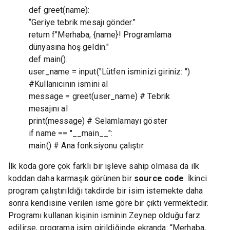
def greet(name):
“Geriye tebrik mesajı gönder.”
return f"Merhaba, {name}! Programlama
dünyasına hoş geldin."
def main():
user_name = input("Lütfen isminizi giriniz: ")
#Kullanıcının ismini al
message = greet(user_name) # Tebrik
mesajını al
print(message) # Selamlamayı göster
if name == "__main__":
main() # Ana fonksiyonu çalıştır
İlk koda göre çok farklı bir işleve sahip olmasa da ilk
koddan daha karmaşık görünen bir
source code
. İkinci
program çalıştırıldığı takdirde bir isim istemekte daha
sonra kendisine verilen isme göre bir çıktı vermektedir.
Programı kullanan kişinin isminin Zeynep olduğu farz
edilirse, programa isim girildiğinde ekranda: “Merhaba,