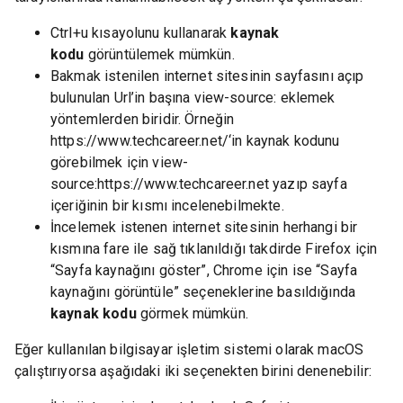
Ctrl+u kısayolunu kullanarak
kaynak
kodu
görüntülemek mümkün.
Bakmak istenilen internet sitesinin sayfasını açıp
bulunulan Url’in başına view-source: eklemek
yöntemlerden biridir. Örneğin
https://www.techcareer.net/‘in kaynak kodunu
görebilmek için view-
source:https://www.techcareer.net yazıp sayfa
içeriğinin bir kısmı incelenebilmekte.
İncelemek istenen internet sitesinin herhangi bir
kısmına fare ile sağ tıklanıldığı takdirde Firefox için
“Sayfa kaynağını göster”, Chrome için ise “Sayfa
kaynağını görüntüle” seçeneklerine basıldığında
kaynak kodu
görmek mümkün.
Eğer kullanılan bilgisayar işletim sistemi olarak macOS
çalıştırıyorsa aşağıdaki iki seçenekten birini denenebilir: