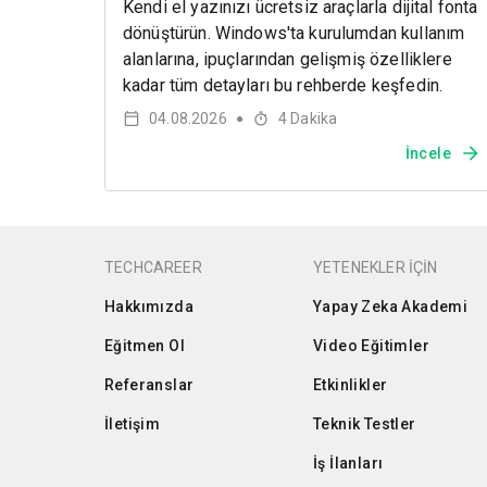
Kendi el yazınızı ücretsiz araçlarla dijital fonta
dönüştürün. Windows'ta kurulumdan kullanım
alanlarına, ipuçlarından gelişmiş özelliklere
kadar tüm detayları bu rehberde keşfedin.
04.08.2026
4
Dakika
●
İncele
TECHCAREER
YETENEKLER İÇİN
Hakkımızda
Yapay Zeka Akademi
Eğitmen Ol
Video Eğitimler
Referanslar
Etkinlikler
İletişim
Teknik Testler
İş İlanları