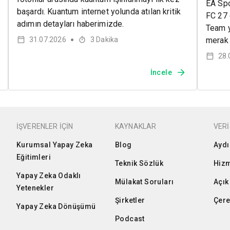
EA Spo
başardı. Kuantum internet yolunda atılan kritik
FC 27 ç
adımın detayları haberimizde.
Team y
31.07.2026
3
Dakika
merak 
●
28.
İncele
İŞVERENLER İÇİN
KAYNAKLAR
VERİ
Kurumsal Yapay Zeka
Blog
Aydı
Eğitimleri
Teknik Sözlük
Hizm
Yapay Zeka Odaklı
Mülakat Soruları
Açık
Yetenekler
Şirketler
Çere
Yapay Zeka Dönüşümü
Podcast