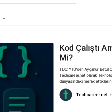
r
Kod Çalıştı A
Mi?
TDC: YTÜ'den Ayçanur Betül Ç
Techcareer.net olarak Teknolo
dünyasındaki merak ettiklerini
Techcareer.net
●