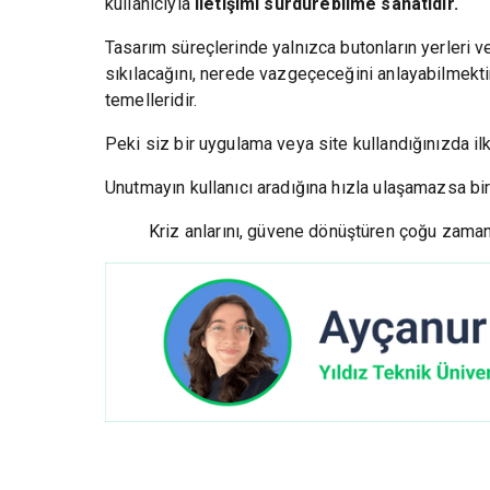
kullanıcıyla
iletişimi sürdürebilme sanatıdır.
Tasarım süreçlerinde yalnızca butonların yerleri v
sıkılacağını, nerede vazgeçeceğini anlayabilmektir
temelleridir.
Peki siz bir uygulama veya site kullandığınızda i
Unutmayın kullanıcı aradığına hızla ulaşamazsa b
Kriz anlarını, güvene dönüştüren çoğu zaman