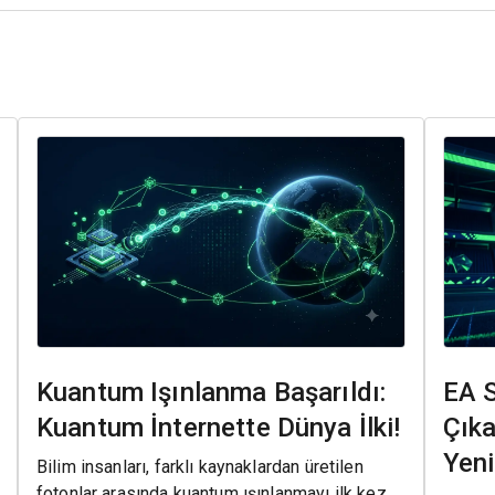
Kuantum Işınlanma Başarıldı:
EA 
Kuantum İnternette Dünya İlki!
Çıka
Yenil
Bilim insanları, farklı kaynaklardan üretilen
fotonlar arasında kuantum ışınlanmayı ilk kez