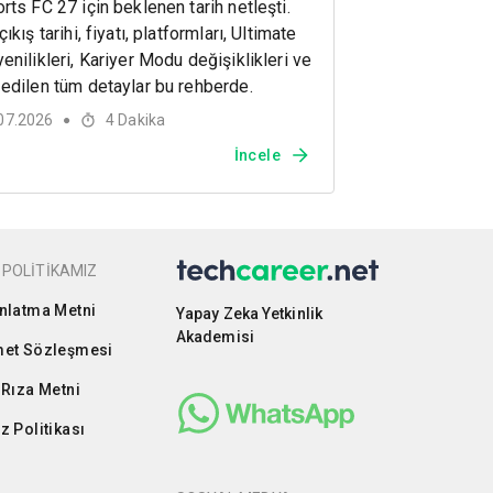
rts FC 27 için beklenen tarih netleşti.
ıkış tarihi, fiyatı, platformları, Ultimate
enilikleri, Kariyer Modu değişiklikleri ve
edilen tüm detaylar bu rehberde.
07.2026
4
Dakika
●
İncele
 POLİTİKAMIZ
nlatma Metni
Yapay Zeka Yetkinlik
Akademisi
et Sözleşmesi
 Rıza Metni
z Politikası