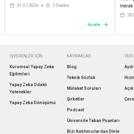
31.07.2026
3
Dakika
merak 
●
28.
İncele
İŞVERENLER İÇİN
KAYNAKLAR
VERİ
Kurumsal Yapay Zeka
Blog
Aydı
Eğitimleri
Teknik Sözlük
Hizm
Yapay Zeka Odaklı
Mülakat Soruları
Açık
Yetenekler
Şirketler
Çere
Yapay Zeka Dönüşümü
Podcast
Üniversite Taban Puanları
Bizi Katılımcılardan Dinle