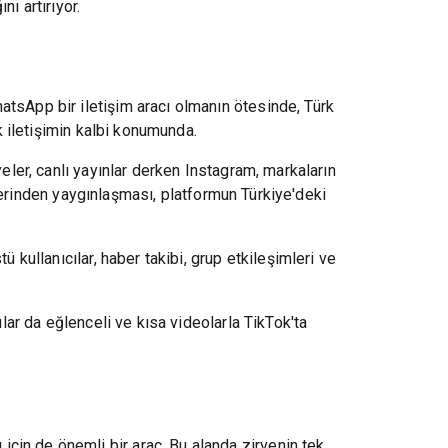
nı artırıyor.
atsApp bir iletişim aracı olmanın ötesinde, Türk
k iletişimin kalbi konumunda.
eler, canlı yayınlar derken Instagram, markaların
 üzerinden yaygınlaşması, platformun Türkiye'deki
 kullanıcılar, haber takibi, grup etkileşimleri ve
lar da eğlenceli ve kısa videolarla TikTok'ta
çin de önemli bir araç. Bu alanda zirvenin tek