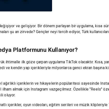
ğişiyor ve gelişiyor. Bir dönem parlayan bir uygulama, kısa süred
rı şu an zirvede? Gençler neyi tercih ediyor, Türk kullanıcıların
edya Platformunu Kullanıyor?
ük ihtimalle ilk göze çarpan uygulama TikTok olacaktır. Kısa, yara
di ve kendin yap içerikleriyle milyonlarca genci ekran başına ki
l ağırlıklı içeriklerin ve hikayelerin popülaritesi sayesinde Inst
l ilham almak için Instagram vazgeçilmez. Özellikle "Reels" öze
li oluyor.
lı içerikler, oyun videoları, eğitim serileri ve müzik klipleriy