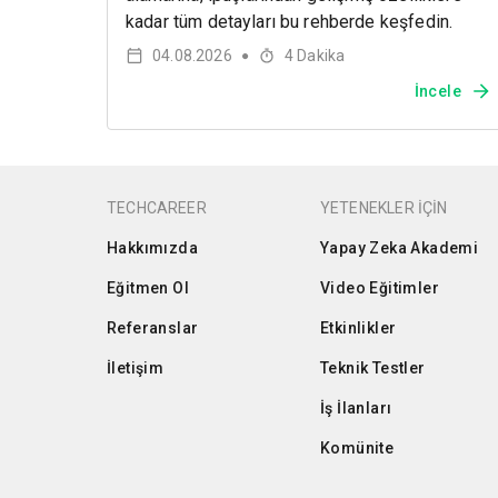
kadar tüm detayları bu rehberde keşfedin.
04.08.2026
4
Dakika
●
İncele
TECHCAREER
YETENEKLER İÇİN
Hakkımızda
Yapay Zeka Akademi
Eğitmen Ol
Video Eğitimler
Referanslar
Etkinlikler
İletişim
Teknik Testler
İş İlanları
Komünite