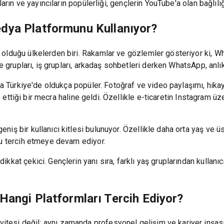
arın ve yayıncıların popülerliği, gençlerin YouTube'a olan bağlılığı
dya Platformunu Kullanıyor?
olduğu ülkelerden biri. Rakamlar ve gözlemler gösteriyor ki, Wh
le grupları, iş grupları, arkadaş sohbetleri derken WhatsApp, anlı
da Türkiye'de oldukça popüler. Fotoğraf ve video paylaşımı, hikay
kip ettiği bir mecra haline geldi. Özellikle e-ticaretin Instagram
ş bir kullanıcı kitlesi bulunuyor. Özellikle daha orta yaş ve üstü
'u tercih etmeye devam ediyor.
kat çekici. Gençlerin yanı sıra, farklı yaş gruplarından kullanıcı
Hangi Platformları Tercih Ediyor?
si değil; aynı zamanda profesyonel gelişim ve kariyer inşası i