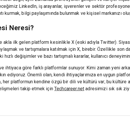
eceğimiz LinkedIn, iş arayanlar, işverenler ve sektör profesyonel
antı kurmak, bilgi paylaşımında bulunmak ve kişisel markanızı olu
si Neresi?
e akla ilk gelen platform kesinlikle X (eski adıyla Twitter). Siy
laşmak ve tartışmalara katılmak için X, birebir. Özellikle son dak
hızlı değişimler ve bazı tartışmalı kararlar, kullanıcı deneyimini
 ihtiyaca göre farklı platformlar sunuyor. Kimi zaman yeni ark
ın ediyoruz. Önemli olan, kendi ihtiyaçlarımıza en uygun platfo
n, her platformun kendine özgü bir dili ve kültürü var; bu kültü
gelişmeleri takip etmek için
Techcareer.net
adresimizi sık sık ziya