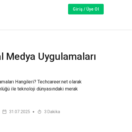
Giriş / Üye Ol
al Medya Uygulamaları
aları Hangileri? Techcareer.net olarak
lüğü ile teknoloji dünyasındaki merak
31.07.2025
3
Dakika
●